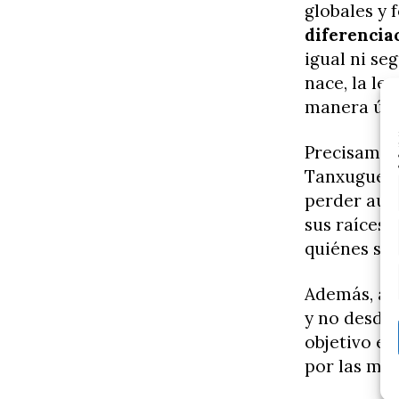
globales y 
diferencia
igual ni se
nace, la le
manera úni
Precisament
Tanxugueira
perder aute
sus raíces
quiénes son
Además, ase
y no desde 
objetivo er
por las mod