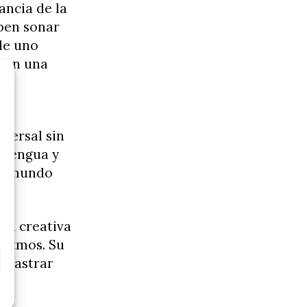
ancia de la
eben sonar
de uno
uyen una
iversal sin
u lengua y
al mundo
ad creativa
oritmos. Su
arrastrar