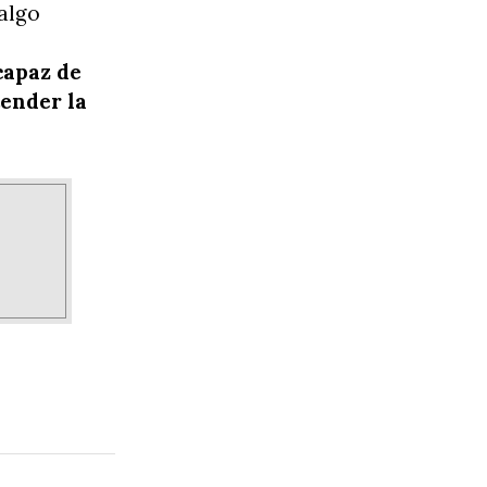
algo
capaz de
tender la