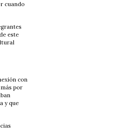
ver cuando
tegrantes
de este
ltural
nexión con
 más por
aban
a y que
cias