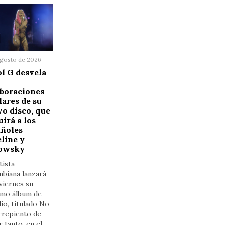
agosto de 2026
l G desvela
aboraciones
lares de su
o disco, que
uirá a los
añoles
line y
owsky
tista
mbiana lanzará
viernes su
imo álbum de
io, titulado No
rrepiento de
r tanto, en el