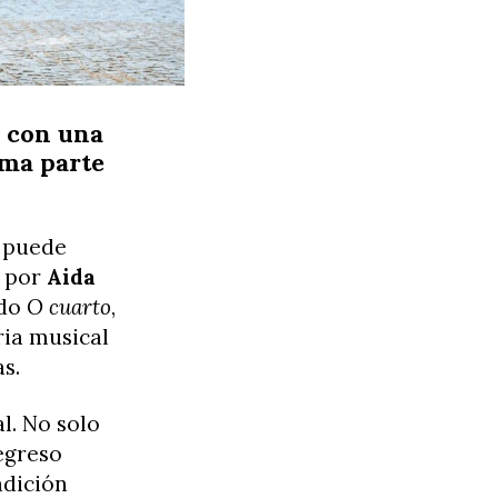
r con una
ma parte
l puede
o por
Aida
ado
O cuarto
,
ria musical
s.
al. No solo
egreso
adición