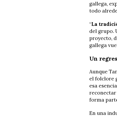
gallega, ex
todo alred
“
La tradic
del grupo. 
proyecto, d
gallega vue
Un regres
Aunque Tan
el folclore
esa esencia
reconectar
forma parte
En una ind