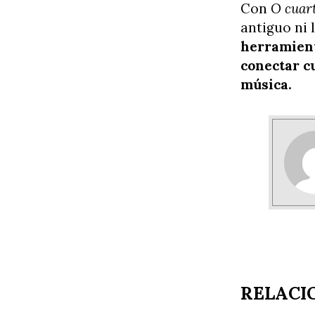
Con
O cuar
antiguo ni 
herramient
conectar c
música.
RELACI