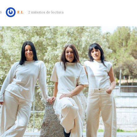
6
F. I.
2 minutos de lectura