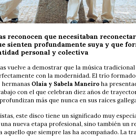
tas reconocen que necesitaban reconecta
ue sienten profundamente suya y que for
ntidad personal y colectiva
as vuelve a demostrar que la música tradiciona
erfectamente con la modernidad. El trío formad
s hermanas
Olaia y Sabela Maneiro
ha present
abajo con el que celebran diez años de trayecto
 profundizan más que nunca en sus raíces gallega
tistas, este disco tiene un significado muy especi
 una nueva etapa profesional, sino también un r
a aquello que siempre las ha acompañado. La tr