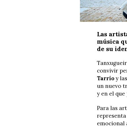
Las artis
música q
de su ide
Tanxugueir
convivir p
Tarrío
y la
un nuevo tr
y en el que
Para las ar
representa
emocional 