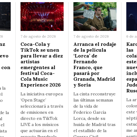
26
7 de agosto de 2026
7 de agosto de 2026
6 de 
nz
Coca-Cola y
Arranca el rodaje
Karo
TikTok se unen
de la película
las
uevo
para llevar a diez
‘Lorca’ de
col
artistas
Fernando
este
 con
emergentes al
Franco, que
nuev
festival Coca-
pasará por
incl
Cola Music
Granada, Madrid
esp
Experience 2026
y Soria
Jude
 la
Rus
La iniciativa europea
La cinta reconstruye
el
La ar
‘Open Stage’
las últimas semanas
ño
colo
seleccionará a través
de la vida de
este 
de emisiones en
Federico García
de la
sépt
directo en TikTok
Lorca, desde su
al
estud
LIVE a los músicos
huida de Madrid tras
el
me a
que actuarán en el
el estallido de la
ista
senti
espacio Iberdrola
Guerra Civil
ha