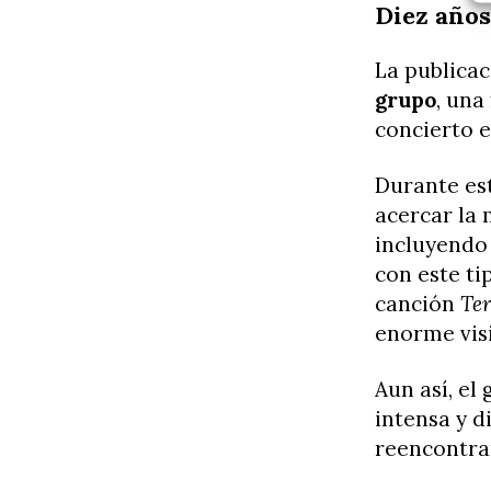
Diez años
La publica
grupo
, una
concierto e
Durante es
acercar la 
incluyendo
con este ti
canción
Te
enorme visi
Aun así, el
intensa y d
reencontrar