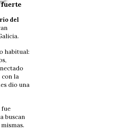
 fuerte
rio del
ran
alicia.
 habitual:
os,
onectado
 con la
les dio una
 fue
ra buscan
í mismas.