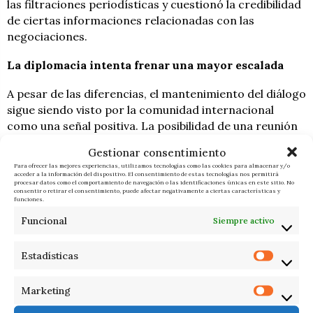
las filtraciones periodísticas y cuestionó la credibilidad
de ciertas informaciones relacionadas con las
negociaciones.
La diplomacia intenta frenar una mayor escalada
A pesar de las diferencias, el mantenimiento del diálogo
sigue siendo visto por la comunidad internacional
como una señal positiva. La posibilidad de una reunión
en Suiza
representa un intento de recuperar la vía
Gestionar consentimiento
diplomática tras meses de enorme tensión militar y
Para ofrecer las mejores experiencias, utilizamos tecnologías como las cookies para almacenar y/o
política.
acceder a la información del dispositivo. El consentimiento de estas tecnologías nos permitirá
procesar datos como el comportamiento de navegación o las identificaciones únicas en este sitio. No
consentir o retirar el consentimiento, puede afectar negativamente a ciertas características y
funciones.
El presidente iraní, Masud Pezeshkian, insistió
recientemente en que su país no aceptará
Funcional
Siempre activo
imposiciones unilaterales, aunque dejó abierta la
puerta a seguir negociando si cesan las presiones
Estadísticas
militares.
Marketing
Mientras tanto, Estados Unidos continúa defendiendo