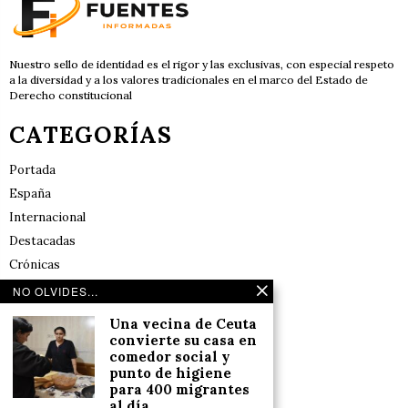
Nuestro sello de identidad es el rigor y las exclusivas, con especial respeto
a la diversidad y a los valores tradicionales en el marco del Estado de
Derecho constitucional
CATEGORÍAS
Portada
España
Internacional
Destacadas
Crónicas
Noticias de deportes en España
NO OLVIDES...
Salud y Bienestar
Una vecina de Ceuta
Reflexiones
convierte su casa en
comedor social y
punto de higiene
LINKS
para 400 migrantes
al día