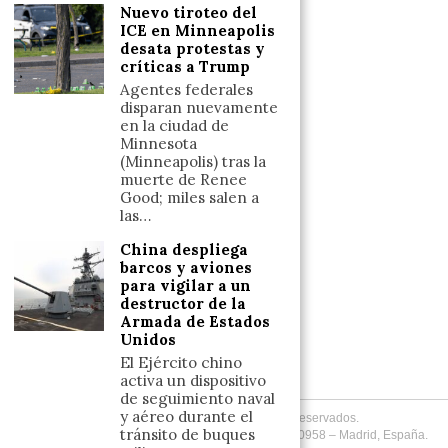
Nuevo tiroteo del
Reflexiones
ICE en Minneapolis
desata protestas y
críticas a Trump
LINKS
Agentes federales
disparan nuevamente
Aviso legal
en la ciudad de
Minnesota
Política de cookies (UE)
(Minneapolis) tras la
Términos y condiciones
muerte de Renee
Good; miles salen a
las…
Llámanos
China despliega
barcos y aviones
+34633110958
para vigilar a un
destructor de la
Armada de Estados
Unidos
Escríbenos
El Ejército chino
+34633110958
activa un dispositivo
de seguimiento naval
y aéreo durante el
Copyright
2026
. Todos los Derechos Reservados.
tránsito de buques
Desarrollado por
Fuentes Informadas
. +34 (633) 110958 – Madrid, España.