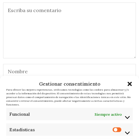
Gestionar consentimiento
Para ofrecer las mejores experiencias, utilizamos tecnologías como las cookies para almacenar y/o
acceder a la información del dispositivo. El consentimiento de estas tecnologías nos permitirá
procesar datos como el comportamiento de navegación o las identificaciones únicas en este sitio. No
consentir o retirar el consentimiento, puede afectar negativamente a ciertas características y
funciones.
Funcional
Siempre activo
RELACIONADOS
Estadísticas