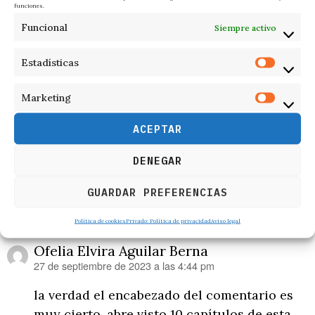
funciones.
esperan muchos éxitos.
Funcional
Siempre activo
Responder
Estadísticas
Amelia
26 de septiembre de 2023 a las 1:07 pm
dice:
Marketing
Hafsanur me ha encantado. ni copia ni nada.
ACEPTAR
Aún recuerdo a Hande que en escenas que
tenía que llorar, lo hacía fatal, aún así, me
DENEGAR
gustó mucho la serie, pero no le quitemos
mérito a Hafsanur
GUARDAR PREFERENCIAS
Política de cookies
Privado: Política de privacidad
Aviso legal
Responder
Ofelia Elvira Aguilar Berna
27 de septiembre de 2023 a las 4:44 pm
dice:
la verdad el encabezado del comentario es
muy cierto, abre visto 10 capítulos de esta