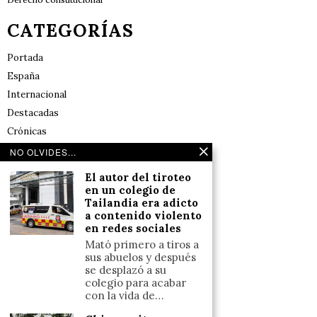
CATEGORÍAS
Portada
España
Internacional
Destacadas
Crónicas
Noticias de deportes en España
NO OLVIDES...
Salud y Bienestar
El autor del tiroteo
Reflexiones
en un colegio de
Tailandia era adicto
a contenido violento
LINKS
en redes sociales
Mató primero a tiros a
Aviso legal
sus abuelos y después
se desplazó a su
Política de cookies (UE)
colegio para acabar
Términos y condiciones
con la vida de…