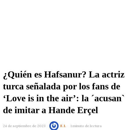
¿Quién es Hafsanur? La actriz
turca señalada por los fans de
‘Love is in the air’: la ´acusan`
de imitar a Hande Erçel
24 de septiembre de 2023
F. I.
1 minuto de lectura