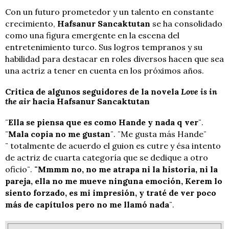
Con un futuro prometedor y un talento en constante
crecimiento,
Hafsanur Sancaktutan
se ha consolidado
como una figura emergente en la escena del
entretenimiento turco. Sus logros tempranos y su
habilidad para destacar en roles diversos hacen que sea
una actriz a tener en cuenta en los próximos años.
Critica de algunos seguidores de la novela
Love is in
the air
hacia Hafsanur Sancaktutan
¨
Ella se piensa que es como Hande y nada q ver
¨.
¨
Mala copia no me gustan
¨. ¨Me gusta más Hande¨
¨ totalmente de acuerdo el guion es cutre y ésa intento
de actriz de cuarta categoría que se dedique a otro
oficio¨.
¨Mmmm no, no me atrapa ni la historia, ni la
pareja, ella no me mueve ninguna emoción, Kerem lo
siento forzado, es mi impresión, y traté de ver poco
más de capítulos pero no me llamó nada
¨.