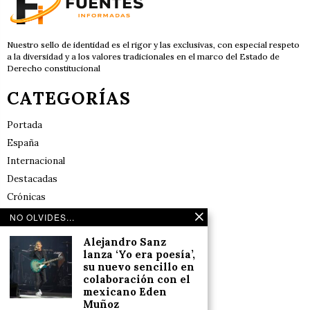
Nuestro sello de identidad es el rigor y las exclusivas, con especial respeto
a la diversidad y a los valores tradicionales en el marco del Estado de
Derecho constitucional
CATEGORÍAS
Portada
España
Internacional
Destacadas
Crónicas
Noticias de deportes en España
NO OLVIDES...
Salud y Bienestar
Alejandro Sanz
Reflexiones
lanza ‘Yo era poesía’,
su nuevo sencillo en
colaboración con el
LINKS
mexicano Eden
Muñoz