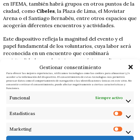
en IFEMA, también habrá grupos en otros puntos de la
ciudad, como
Cibeles
, la Plaza de Lima, el Movistar
Arena o el Santiago Bernabéu, entre otros espacios que
acogerán diferentes encuentros y actividades.
Este dispositivo refleja la magnitud del evento y el
papel fundamental de los voluntarios, cuya labor será
reconocida en un encuentro que combinará
espiritualidad, agradecimiento y música en directo.
Gestionar consentimiento
Para ofrecer las mejores experiencias, utilizamos tecnologías como las cookies para almacenar y/o
acceder a la información del dispositivo. El consentimiento de estas tecnologías nos permitirá
F. I.
ÚLTIMAS NOTICIAS
procesar datos como el comportamiento de navegación o las identificaciones únicas en este sitio. No
consentir o retirar el consentimiento, puede afectar negativamente a ciertas características y
funciones.
Funcional
Siempre activo
Estadísticas
RELACIONADOS
Marketing