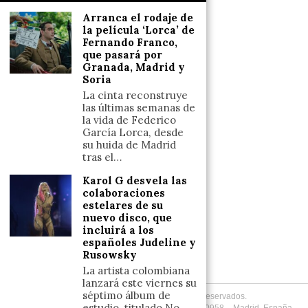
Salud y Bienestar
Arranca el rodaje de
Reflexiones
la película ‘Lorca’ de
Fernando Franco,
que pasará por
LINKS
Granada, Madrid y
Soria
Aviso legal
La cinta reconstruye
las últimas semanas de
Política de cookies (UE)
la vida de Federico
Términos y condiciones
García Lorca, desde
su huida de Madrid
tras el…
Llámanos
Karol G desvela las
colaboraciones
+34633110958
estelares de su
nuevo disco, que
incluirá a los
españoles Judeline y
Escríbenos
Rusowsky
+34633110958
La artista colombiana
lanzará este viernes su
séptimo álbum de
Copyright
2026
. Todos los Derechos Reservados.
estudio, titulado No