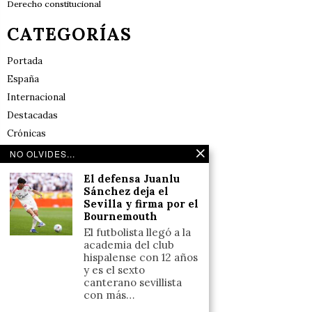
Derecho constitucional
CATEGORÍAS
Portada
España
Internacional
Destacadas
Crónicas
Noticias de deportes en España
NO OLVIDES...
Salud y Bienestar
El defensa Juanlu
Reflexiones
Sánchez deja el
Sevilla y firma por el
Bournemouth
LINKS
El futbolista llegó a la
academia del club
Aviso legal
hispalense con 12 años
y es el sexto
Política de cookies (UE)
canterano sevillista
Términos y condiciones
con más…