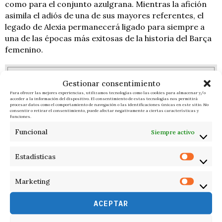
como para el conjunto azulgrana. Mientras la afición
asimila el adiós de una de sus mayores referentes, el
legado de Alexia permanecerá ligado para siempre a
una de las épocas más exitosas de la historia del Barça
femenino.
MINERVA
ÚLTIMAS NOTICIAS
Gestionar consentimiento
Para ofrecer las mejores experiencias, utilizamos tecnologías como las cookies para almacenar y/o
acceder a la información del dispositivo. El consentimiento de estas tecnologías nos permitirá
procesar datos como el comportamiento de navegación o las identificaciones únicas en este sitio. No
consentir o retirar el consentimiento, puede afectar negativamente a ciertas características y
funciones.
Funcional
Siempre activo
RELACIONADOS
Estadísticas
Marketing
ACEPTAR