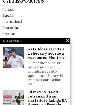
CATEGORÍAS
Portada
España
Internacional
Destacadas
Crónicas
Noticias de deportes en España
NO OLVIDES...
Salud y Bienestar
Rafa Jódar arrolla a
Reflexiones
Lehecka y accede a
cuartos en Montreal
LINKS
El madrileño, de 19
años y número 15 del
mundo, necesitó
Aviso legal
apenas una hora y 14
minutos para sellar
Política de cookies (UE)
su…
Términos y condiciones
Disney+ y DAZN
retransmitirán
hasta 2029 LaLiga EA
Llámanos
Sports en Francia