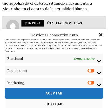
monopolizado el debate, situando nuevamente a
Mourinho en el centro de la actualidad blanca.
MINERVA
ÚLTIMAS NOTICIAS
Gestionar consentimiento
Para ofrecer las mejores experiencias, utilizamos tecnologías como las cookies para almacenar y/o
acceder a la información del dispositivo. El consentimiento de estas tecnologías nos permitirá
procesar datos como el comportamiento de navegación o las identificaciones únicas en este sitio. No
consentir o retirar el consentimiento, puede afectar negativamente a ciertas características y
funciones.
RELACIONADOS
Funcional
Siempre activo
Estadísticas
Marketing
ACEPTAR
DENEGAR