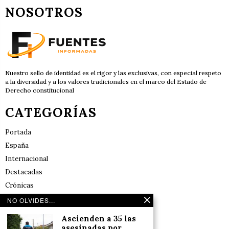
NOSOTROS
Nuestro sello de identidad es el rigor y las exclusivas, con especial respeto
a la diversidad y a los valores tradicionales en el marco del Estado de
Derecho constitucional
CATEGORÍAS
Portada
España
Internacional
Destacadas
Crónicas
Noticias de deportes en España
NO OLVIDES...
Salud y Bienestar
Ascienden a 35 las
Reflexiones
asesinadas por