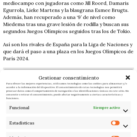
mediocampo con jugadoras como Jill Roord, Damaris
Egurrola, Lieke Martens y la blaugrana Esmee Brugts.
Además, han recuperado a una ‘9’ de nivel como
Miedema tras una grave lesión de rodilla y buscan sus
segundos Juegos Olímpicos seguidos tras los de Tokio.
Así son los rivales de España para la Liga de Naciones y
que dará el paso a una plaza en los Juegos Olímpicos de
París 2024.
F. I.
ÚLTIMAS NOTICIAS
Gestionar consentimiento
Para ofrecer las mejores experiencias, utilizamos tecnologías como las cookies para almacenar y/o
acceder a la información del dispositivo. El consentimiento de estas tecnologías nos permitirá
procesar datos como el comportamiento de navegación o las identificaciones únicas en este sitio. No
consentir o retirar el consentimiento, puede afectar negativamente a ciertas características y
funciones.
RESPONDER
Funcional
Siempre activo
Estadísticas