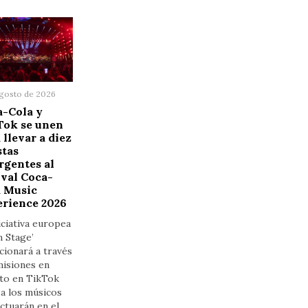
agosto de 2026
a-Cola y
Tok se unen
 llevar a diez
stas
rgentes al
ival Coca-
a Music
erience 2026
iciativa europea
 Stage’
cionará a través
misiones en
cto en TikTok
a los músicos
ctuarán en el