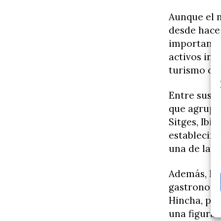
Aunque el n
desde hace
importante
activos inm
turismo com
Entre sus 
que agrupa 
Sitges, Ibi
establecimi
una de las
Además, Me
gastronomía
Hincha, pr
una figura 