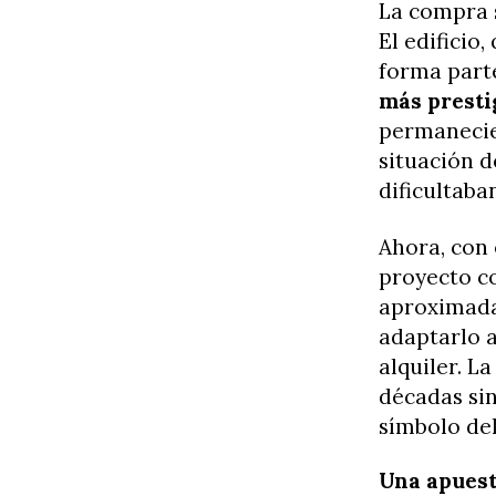
La compra 
El edificio
forma part
más presti
permanecie
situación d
dificultaba
Ahora, con 
proyecto 
aproximada
adaptarlo 
alquiler. L
décadas si
símbolo del
Una apuesta