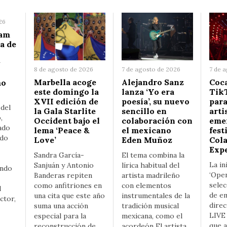
26
iam
a de
y
8 de agosto de 2026
7 de agosto de 2026
7 de 
Marbella acoge
Alejandro Sanz
Coc
mo
este domingo la
lanza ‘Yo era
Tik
XVII edición de
poesía’, su nuevo
para
 del
la Gala Starlite
sencillo en
arti
,
Occident bajo el
colaboración con
eme
ado
lema ‘Peace &
el mexicano
fest
ido
Love’
Eden Muñoz
Col
Exp
Sandra García-
El tema combina la
La in
Sanjuán y Antonio
lírica habitual del
ando
‘Open
Banderas repiten
artista madrileño
selec
como anfitriones en
con elementos
l
de e
una cita que este año
instrumentales de la
ctor,
dire
suma una acción
tradición musical
LIVE 
especial para la
mexicana, como el
que a
reconstrucción de
acordeón El artista