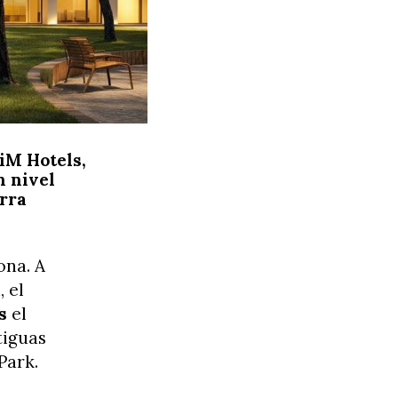
iM Hotels,
n nivel
orra
ona. A
 el
os
el
tiguas
Park.