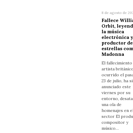
8 de agosto de 20
Fallece Will
Orbit, leyend
la música
electrónica 
productor de
estrellas co
Madonna
El fallecimiento
artista británico
ocurrido el pas
23 de julio, ha s
anunciado este
viernes por su
entorno, desat
una ola de
homenajes en e
sector El produ
compositor y
músico…