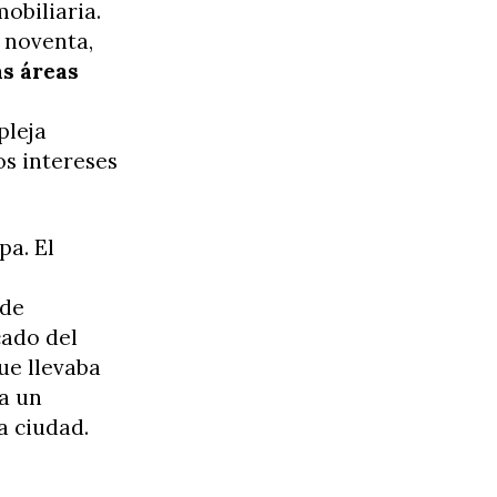
obiliaria.
s noventa,
as áreas
pleja
os intereses
pa. El
 de
cado del
que llevaba
a un
a ciudad.