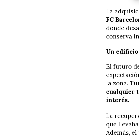
La adquisic
FC Barcelo
donde desar
conserva i
Un edifici
El futuro 
expectación
la zona.
Tur
cualquier 
interés.
La recupera
que llevaba
Además, el 