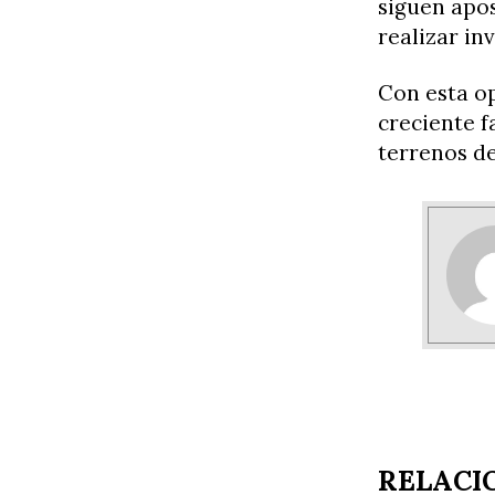
siguen apo
realizar in
Con esta op
creciente f
terrenos de
RELACI