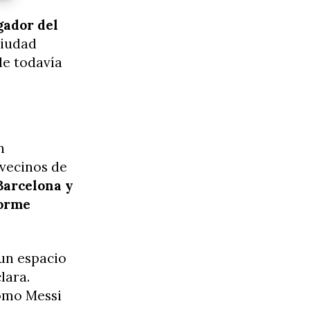
gador del
ciudad
de todavía
n
 vecinos de
Barcelona y
norme
 un espacio
lara.
como Messi