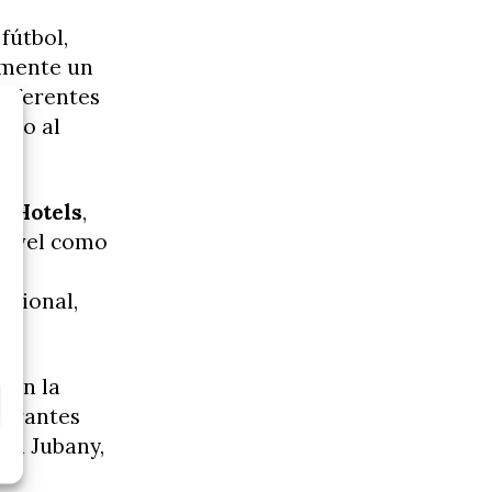
fútbol,
amente un
diferentes
nto al
 Hotels
,
 nivel como
os
ational,
con la
aurantes
du Jubany,