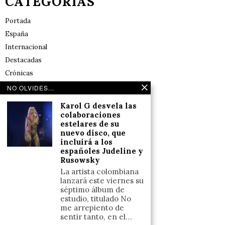
CATEGORÍAS
Portada
España
Internacional
Destacadas
Crónicas
Noticias de deportes en España
NO OLVIDES...
Salud y Bienestar
Karol G desvela las
Reflexiones
colaboraciones
estelares de su
nuevo disco, que
LINKS
incluirá a los
españoles Judeline y
Rusowsky
Aviso legal
La artista colombiana
Política de cookies (UE)
lanzará este viernes su
Términos y condiciones
séptimo álbum de
estudio, titulado No
me arrepiento de
sentir tanto, en el…
Llámanos