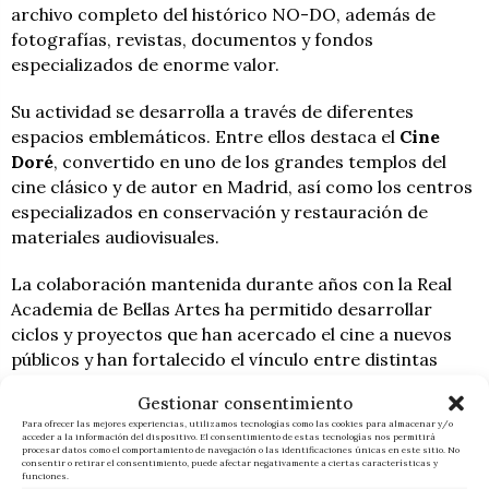
archivo completo del histórico NO-DO, además de
fotografías, revistas, documentos y fondos
especializados de enorme valor.
Su actividad se desarrolla a través de diferentes
espacios emblemáticos. Entre ellos destaca el
Cine
Doré
, convertido en uno de los grandes templos del
cine clásico y de autor en Madrid, así como los centros
especializados en conservación y restauración de
materiales audiovisuales.
La colaboración mantenida durante años con la Real
Academia de Bellas Artes ha permitido desarrollar
ciclos y proyectos que han acercado el cine a nuevos
públicos y han fortalecido el vínculo entre distintas
disciplinas artísticas.
Gestionar consentimiento
Para ofrecer las mejores experiencias, utilizamos tecnologías como las cookies para almacenar y/o
Con esta Medalla de Honor, la Academia reconoce no
acceder a la información del dispositivo. El consentimiento de estas tecnologías nos permitirá
procesar datos como el comportamiento de navegación o las identificaciones únicas en este sitio. No
solo una trayectoria ejemplar, sino también el
consentir o retirar el consentimiento, puede afectar negativamente a ciertas características y
funciones.
compromiso de una institución que trabaja cada día