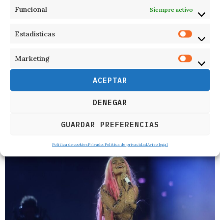
para proteger una parte fundamental de la
identidad
Funcional
Siempre activo
cultural
, la
historia
y la
memoria colectiva
de España.
Estadísticas
F. I.
ÚLTIMAS NOTICIAS
Marketing
ACEPTAR
DENEGAR
RELACIONADOS
GUARDAR PREFERENCIAS
Política de cookies
Privado: Política de privacidad
Aviso legal