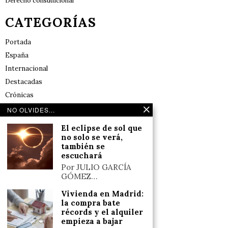
Derecho constitucional
CATEGORÍAS
Portada
España
Internacional
Destacadas
Crónicas
Noticias de deportes en España
NO OLVIDES...
Salud y Bienestar
El eclipse de sol que
Reflexiones
no solo se verá,
también se
escuchará
LINKS
Por JULIO GARCÍA
GÓMEZ…
Aviso legal
Vivienda en Madrid:
Política de cookies (UE)
la compra bate
Términos y condiciones
récords y el alquiler
empieza a bajar