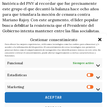
histórica del PNV al recordar que fue precisamente
este grupo el que decantó la balanza hace ocho años
para que triunfara la moción de censura contra
Mariano Rajoy. Con este argumento, el líder popular
busca debilitar la resistencia que el Presidente del
Gobierno intenta mantener entre las filas socialistas.
Gestionar consentimiento
Para ofrecer las mejores experiencias, utilizamos tecnologías como las cookies para almacenar y/o
F. I.
ÚLTIMAS NOTICIAS
acceder a la información del dispositivo. El consentimiento de estas tecnologías nos permitirá
procesar datos como el comportamiento de navegación o las identificaciones únicas en este sitio. No
consentir o retirar el consentimiento, puede afectar negativamente a ciertas características y
funciones.
Funcional
Siempre activo
Estadísticas
RELACIONADOS
Marketing
ACEPTAR