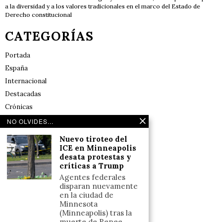
a la diversidad y a los valores tradicionales en el marco del Estado de
Derecho constitucional
CATEGORÍAS
Portada
España
Internacional
Destacadas
Crónicas
Noticias de deportes en España
NO OLVIDES...
Salud y Bienestar
Nuevo tiroteo del
Reflexiones
ICE en Minneapolis
desata protestas y
críticas a Trump
LINKS
Agentes federales
disparan nuevamente
Aviso legal
en la ciudad de
Minnesota
Política de cookies (UE)
(Minneapolis) tras la
Términos y condiciones
muerte de Renee