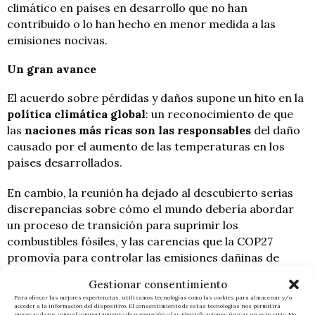
climático en países en desarrollo que no han
contribuido o lo han hecho en menor medida a las
emisiones nocivas.
Un gran avance
El acuerdo sobre pérdidas y daños supone un hito en la
política climática global
: un reconocimiento de que
las
naciones más ricas son las responsables
del daño
causado por el aumento de las temperaturas en los
países desarrollados.
En cambio, la reunión ha dejado al descubierto serias
discrepancias sobre cómo el mundo debería abordar
un proceso de transición para suprimir los
combustibles fósiles, y las carencias que la COP27
promovía para controlar las emisiones dañinas de
gases de efecto invernadero.
Gestionar consentimiento
Para ofrecer las mejores experiencias, utilizamos tecnologías como las cookies para almacenar y/o
Un
resultado respaldado
por casi
200 países
en la
acceder a la información del dispositivo. El consentimiento de estas tecnologías nos permitirá
procesar datos como el comportamiento de navegación o las identificaciones únicas en este sitio. No