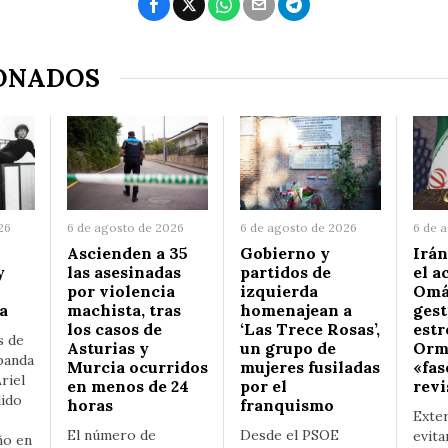
ONADOS
26
6 de agosto de 2026
6 de agosto de 2026
6 de 
Ascienden a 35
Gobierno y
Irán
y
las asesinadas
partidos de
el a
por violencia
izquierda
Omá
a
machista, tras
homenajean a
gest
los casos de
‘Las Trece Rosas’,
estr
s de
Asturias y
un grupo de
Ormu
banda
Murcia ocurridos
mujeres fusiladas
«fas
riel
en menos de 24
por el
revi
dido
horas
franquismo
Exter
El número de
Desde el PSOE
evita
ño en