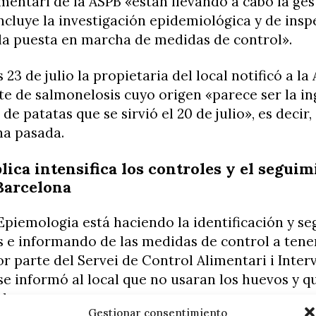
mentari de la ASPB «están llevando a cabo la ges
ncluye la investigación epidemiológica y de insp
 la puesta en marcha de medidas de control».
 23 de julio la propietaria del local notificó a la
te de salmonelosis cuyo origen «parece ser la in
 de patatas que se sirvió el 20 de julio», es decir
na pasada.
lica intensifica los controles y el seguim
Barcelona
’Epiemologia está haciendo la identificación y s
s e informando de las medidas de control a tene
or parte del Servei de Control Alimentari i Inter
e informó al local que no usaran los huevos y q
de marca».
Gestionar consentimiento