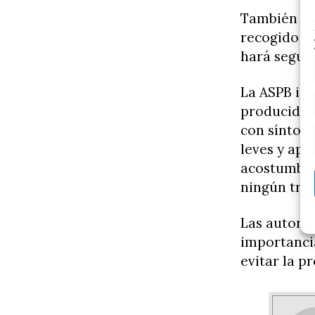
También se 
recogido mu
hará seguim
La ASPB inf
producida p
con síntoma
leves y apa
acostumbran
ningún tra
Las autorid
importanci
evitar la p