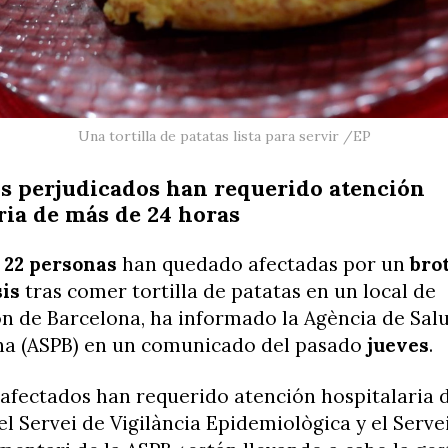
Una tortilla de patatas lista para servir /EP
os perjudicados han requerido atención
ria de más de 24 horas
e
22 personas
han quedado afectadas por un
bro
is
tras comer tortilla de patatas en un local de
n de Barcelona, ha informado la Agència de Salu
na (ASPB) en un comunicado del pasado
jueves
.
 afectados han requerido atención hospitalaria 
 el Servei de Vigilància Epidemiològica y el Serve