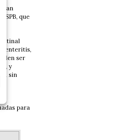
e han
a ASPB, que
estinal
oenteritis,
uelen ser
ón, y
en sin
uadas para