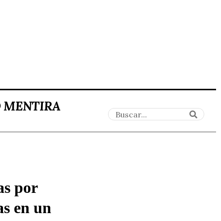
O MENTIRA
as por
as en un