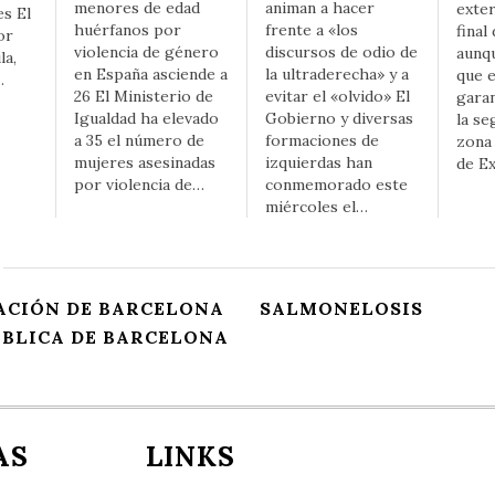
menores de edad
animan a hacer
exter
es El
huérfanos por
frente a «los
final
or
violencia de género
discursos de odio de
aunqu
la,
en España asciende a
la ultraderecha» y a
que e
…
26 El Ministerio de
evitar el «olvido» El
garan
Igualdad ha elevado
Gobierno y diversas
la se
a 35 el número de
formaciones de
zona 
mujeres asesinadas
izquierdas han
de E
por violencia de…
conmemorado este
miércoles el…
ACIÓN DE BARCELONA
SALMONELOSIS
BLICA DE BARCELONA
AS
LINKS