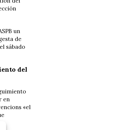
tión del
ección
 ASPB un
gesta de
, el sábado
iento del
eguimiento
r en
vencions «el
ue