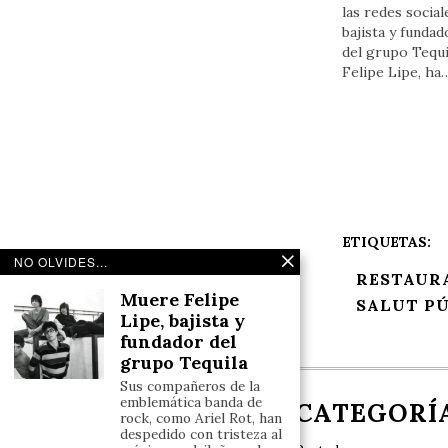
las redes social
bajista y fundad
del grupo Tequi
Felipe Lipe, ha
ETIQUETAS:
NO OLVIDES...
RESTAUR
Muere Felipe
SALUT PÚ
Lipe, bajista y
fundador del
grupo Tequila
Sus compañeros de la
emblemática banda de
NOSOTROS
CATEGORÍ
rock, como Ariel Rot, han
despedido con tristeza al