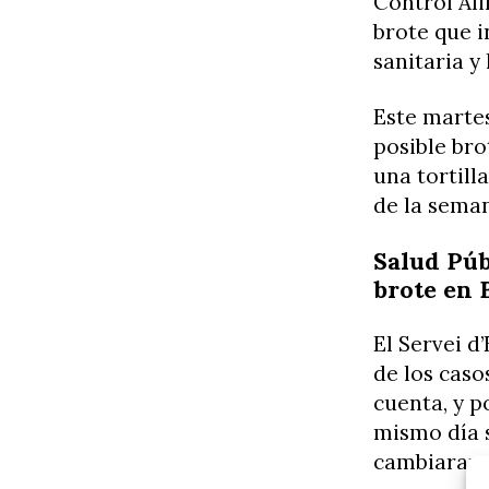
Control Ali
brote que i
sanitaria y
Este martes
posible bro
una tortilla
de la sema
Salud Púb
brote en 
El Servei d
de los caso
cuenta, y p
mismo día s
cambiaran 