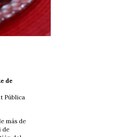
te de
t Pública
de más de
i de