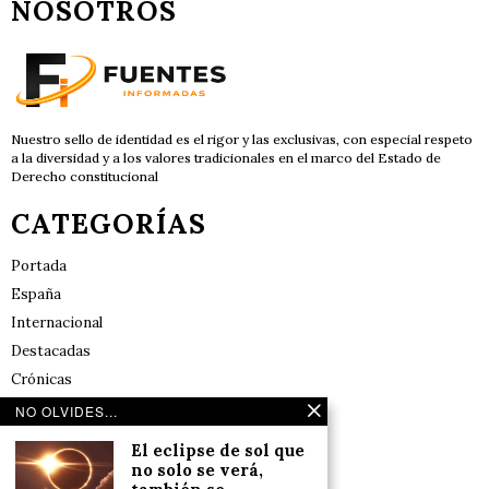
NOSOTROS
Nuestro sello de identidad es el rigor y las exclusivas, con especial respeto
a la diversidad y a los valores tradicionales en el marco del Estado de
Derecho constitucional
CATEGORÍAS
Portada
España
Internacional
Destacadas
Crónicas
Noticias de deportes en España
NO OLVIDES...
Salud y Bienestar
El eclipse de sol que
Reflexiones
no solo se verá,