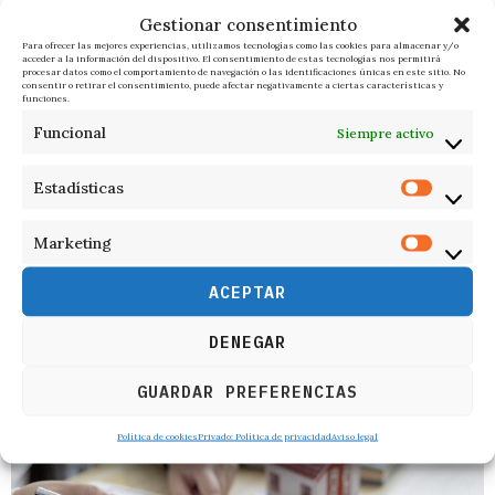
Gestionar consentimiento
Para ofrecer las mejores experiencias, utilizamos tecnologías como las cookies para almacenar y/o
acceder a la información del dispositivo. El consentimiento de estas tecnologías nos permitirá
procesar datos como el comportamiento de navegación o las identificaciones únicas en este sitio. No
consentir o retirar el consentimiento, puede afectar negativamente a ciertas características y
funciones.
Funcional
Siempre activo
Estadísticas
Marketing
8 de agosto de 2026
El eclipse de sol que no solo se verá, también se escuchará
ACEPTAR
Por JULIO GARCÍA GÓMEZ…
DENEGAR
GUARDAR PREFERENCIAS
Política de cookies
Privado: Política de privacidad
Aviso legal