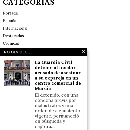
CATEGORÍAS
Portada
España
Internacional
Destacadas
Crónicas
Noticias de deportes en España
NO OLVIDES...
Salud y Bienestar
La Guardia Civil
Reflexiones
detiene al hombre
acusado de asesinar
a su expareja en un
LINKS
centro comercial de
Murcia
Aviso legal
El detenido, con una
condena previa por
Política de cookies (UE)
malos tratos y una
Términos y condiciones
orden de alejamiento
vigente, permaneció
en búsqueda y
captura…