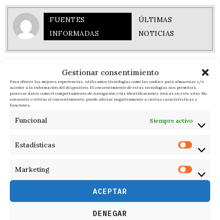
FUENTES
ÚLTIMAS
INFORMADAS
NOTICIAS
RESPONDER
Gestionar consentimiento
Para ofrecer las mejores experiencias, utilizamos tecnologías como las cookies para almacenar y/o
acceder a la información del dispositivo. El consentimiento de estas tecnologías nos permitirá
procesar datos como el comportamiento de navegación o las identificaciones únicas en este sitio. No
consentir o retirar el consentimiento, puede afectar negativamente a ciertas características y
funciones.
Funcional
Siempre activo
Estadísticas
Marketing
ACEPTAR
DENEGAR