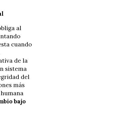
al
bliga al
entando
iesta cuando
a
tiva de la
un sistema
egridad del
iones más
ad humana
mbio bajo