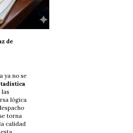
az de
a ya no se
tadística
 las
rsa lógica
l despacho
 se torna
la calidad
 esta