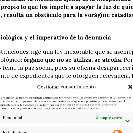
propio lo que los impele a apagar la luz de qui
 resulta un obstáculo para la vorágine estadís
biológica y el imperativo de la denuncia
stituciones rige una ley inexorable que se aseme
iológico:
órgano que no se utiliza, se atrofia
. Por
 teme la paz social, pues su oficina desaparecerí
ante de expedientes que le otorguen relevancia. 
adencia nos revela que, tras una máscara de no
Gestionar consentimiento
viduos cuya actividad destructora es tan letal 
Para ofrecer las mejores experiencias, utilizamos tecnologías como las cookies para almacenar y/o acceder a la
maligna. Promueven rencores, fraguan mentiras 
información del dispositivo. El consentimiento de estas tecnologías nos permitirá procesar datos como el
comportamiento de navegación o las identificaciones únicas en este sitio. No consentir o retirar el
 hechos con la única finalidad de que las cifras
consentimiento, puede afectar negativamente a ciertas características y funciones.
erior. Para estos operadores, la justicia es un ar
Funcional
Siempre activo
ue debe activarse constantemente; se jactan de 
 buscan prosélitos que, por temor a perder su p
Estadísticas