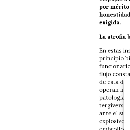
por mérito 
honestidad,
exigida.
La atrofia 
En estas in
principio b
funcionario
flujo const
de esta dec
operan indi
patología 
tergiversan
ante el sup
explosivo q
embrollos y