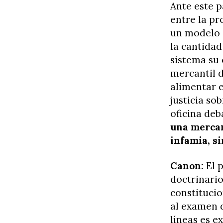
Ante este p
entre la pr
un modelo d
la cantidad
sistema su 
mercantil 
alimentar e
justicia so
oficina deb
una mercan
infamia, si
Canon:
El p
doctrinario
constituci
al examen d
líneas es e