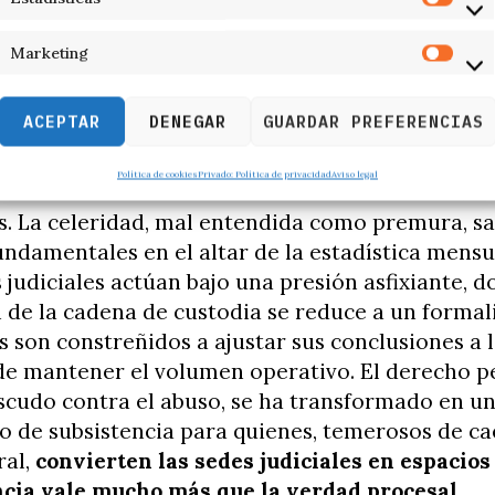
se adhieren a una campaña donde
el aplastamien
 la moneda de cambio para sobrevivir.
Marketing
io del debido proceso en el altar de la estadístic
ACEPTAR
DENEGAR
GUARDAR PREFERENCIAS
aridades en la cadena de custodia y la fragilidad
Política de cookies
Privado: Política de privacidad
Aviso legal
riciales son la consecuencia directa de esta «v
. La celeridad, mal entendida como premura, sac
ndamentales en el altar de la estadística mensu
judiciales actúan bajo una presión asfixiante, d
 de la cadena de custodia se reduce a un forma
os son constreñidos a ajustar sus conclusiones a 
e mantener el volumen operativo. El derecho pe
scudo contra el abuso, se ha transformado en u
 de subsistencia para quienes, temerosos de ca
ral,
convierten las sedes judiciales en espacios
cia vale mucho más que la verdad procesal.