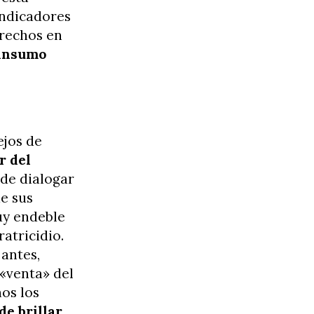
indicadores
erechos en
 insumo
ejos de
r del
 de dialogar
de sus
uy endeble
ratricidio.
antes,
 «venta» del
nos los
de brillar