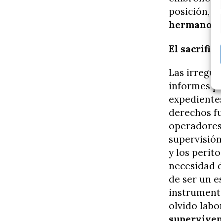
posición, 
hermano es
El sacrific
Las irregul
informes pe
expedientes
derechos fu
operadores 
supervisión
y los perit
necesidad d
de ser un e
instrumento
olvido labo
superviven