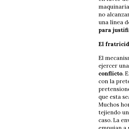
maquinaria,
no alcanzan
una línea 
para justi
El fratrici
El mecanism
ejercer una
conflicto
. 
con la pret
pretensione
que esta se
Muchos hom
tejiendo un
caso. La en
empujan a