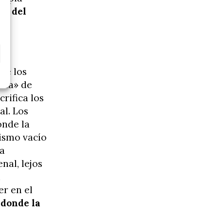
to del
a
 de los
enta» de
rifica los
al. Los
onde la
lismo vacío
la
nal, lejos
n
er en el
 donde la