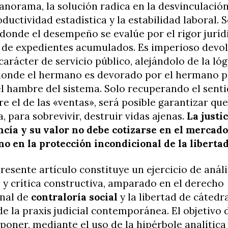
anorama, la solución radica en la desvinculació
oductividad estadística y la estabilidad laboral. 
onde el desempeño se evalúe por el rigor juríd
 de expedientes acumulados. Es imperioso devol
carácter de servicio público, alejándolo de la lóg
donde el hermano es devorado por el hermano p
l hambre del sistema. Solo recuperando el senti
bre el de las «ventas», será posible garantizar qu
a, para sobrevivir, destruir vidas ajenas.
La justi
cía y su valor no debe cotizarse en el mercado
no en la protección incondicional de la libertad
resente artículo constituye un ejercicio de análi
 y crítica constructiva, amparado en el derecho
onal de
contraloría social
y la libertad de cátedr
e la praxis judicial contemporánea. El objetivo 
xponer, mediante el uso de la hipérbole analítica 