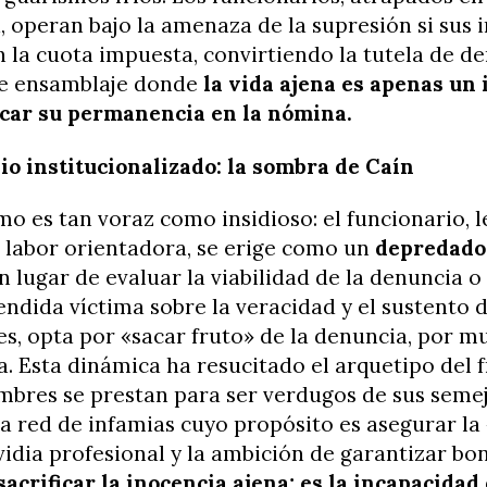
 operan bajo la amenaza de la supresión si sus 
 la cuota impuesta, convirtiendo la tutela de d
de ensamblaje donde
la vida ajena es apenas un
ficar su permanencia en la nómina.
dio institucionalizado: la sombra de Caín
o es tan voraz como insidioso: el funcionario, l
 labor orientadora, se erige como un
depredado
En lugar de evaluar la viabilidad de la denuncia o
endida víctima sobre la veracidad y el sustento 
s, opta por «sacar fruto» de la denuncia, por m
a. Esta dinámica ha resucitado el arquetipo del f
bres se prestan para ser verdugos de sus semej
a red de infamias cuyo propósito es asegurar la
vidia profesional y la ambición de garantizar bo
sacrificar la inocencia ajena; es la incapacidad 