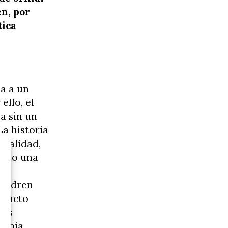
en, por
tica
ja a un
 ello, el
a sin un
La historia
rmalidad,
como una
y
 cuadren
tefacto
sus
ropia