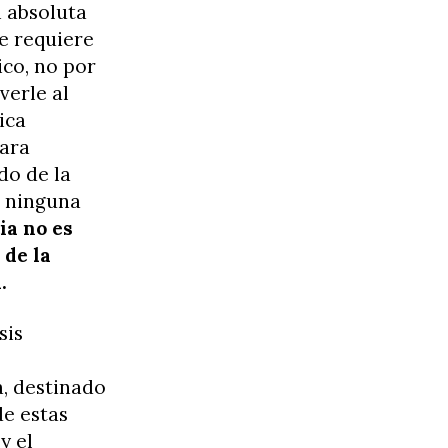
n absoluta
Se requiere
ico, no por
verle al
ica
ara
do de la
e ninguna
cia no es
 de la
.
sis
a, destinado
de estas
y el