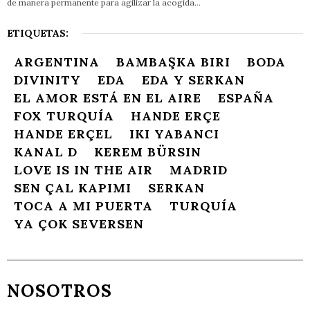
de manera permanente para agilizar la acogida…
ETIQUETAS:
ARGENTINA
BAMBAŞKA BIRI
BODA
DIVINITY
EDA
EDA Y SERKAN
EL AMOR ESTÁ EN EL AIRE
ESPAÑA
FOX TURQUÍA
HANDE ERÇE
HANDE ERÇEL
IKI YABANCI
KANAL D
KEREM BÜRSIN
LOVE IS IN THE AIR
MADRID
SEN ÇAL KAPIMI
SERKAN
TOCA A MI PUERTA
TURQUÍA
YA ÇOK SEVERSEN
NOSOTROS