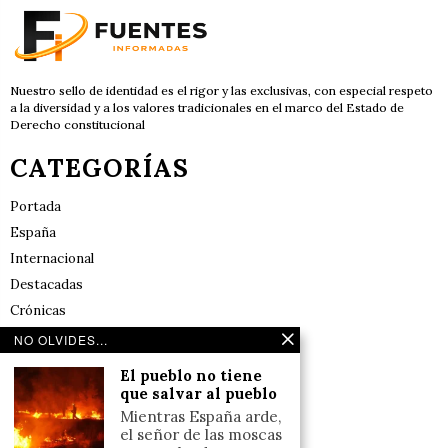
Nuestro sello de identidad es el rigor y las exclusivas, con especial respeto
a la diversidad y a los valores tradicionales en el marco del Estado de
Derecho constitucional
CATEGORÍAS
Portada
España
Internacional
Destacadas
Crónicas
Noticias de deportes en España
NO OLVIDES...
Salud y Bienestar
El pueblo no tiene
Reflexiones
que salvar al pueblo
Mientras España arde,
LINKS
el señor de las moscas