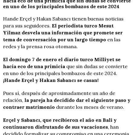
hacía eco de una primicia que sin dudas se convierte
en uno de los principales bombazos de este 2024
Hande Erçel y Hakan Sabancı tienen buenas noticias
para sus seguidores.
El periodista turco Mesut
Yilmaz desvela una información que promete ser
tema de conversación por un largo tiempo
en las
redes y la prensa rosa otomana.
El domingo 7 de enero el diario turco Milliyet se
hacia eco de una primicia
que sin dudas se convierte
en uno de los principales bombazos de este 2024.
¡Hande Erçel y Hakan Sabancı se casan!
Pues sí, después de aproximadamente un año de
relación,
la pareja ha decidido dar el siguiente paso y
contraer matrimonio
durante los meses de verano.
Erçel y Sabancı, que recibieron el año en Bali y
continuaron disfrutando de sus vacaciones
, han
decidido formalizar su compromiso en una ceremonia