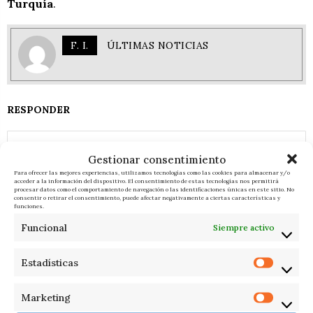
Turquía
.
F. I.
ÚLTIMAS NOTICIAS
RESPONDER
Gestionar consentimiento
Para ofrecer las mejores experiencias, utilizamos tecnologías como las cookies para almacenar y/o
acceder a la información del dispositivo. El consentimiento de estas tecnologías nos permitirá
procesar datos como el comportamiento de navegación o las identificaciones únicas en este sitio. No
consentir o retirar el consentimiento, puede afectar negativamente a ciertas características y
funciones.
Funcional
Siempre activo
Estadísticas
Marketing