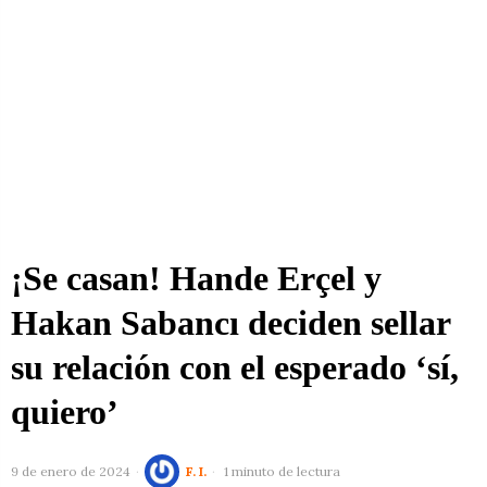
¡Se casan! Hande Erçel y
Hakan Sabancı deciden sellar
su relación con el esperado ‘sí,
quiero’
9 de enero de 2024
F. I.
1 minuto de lectura