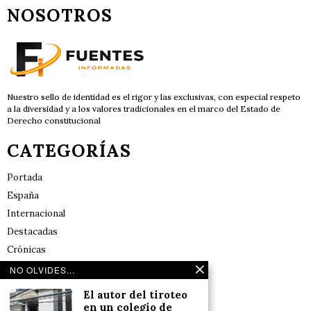
NOSOTROS
Nuestro sello de identidad es el rigor y las exclusivas, con especial respeto
a la diversidad y a los valores tradicionales en el marco del Estado de
Derecho constitucional
CATEGORÍAS
Portada
España
Internacional
Destacadas
Crónicas
Noticias de deportes en España
NO OLVIDES...
Salud y Bienestar
El autor del tiroteo
Reflexiones
en un colegio de