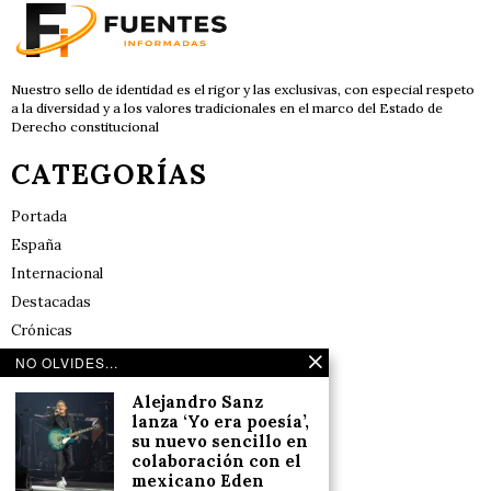
Nuestro sello de identidad es el rigor y las exclusivas, con especial respeto
a la diversidad y a los valores tradicionales en el marco del Estado de
Derecho constitucional
CATEGORÍAS
Portada
España
Internacional
Destacadas
Crónicas
Noticias de deportes en España
NO OLVIDES...
Salud y Bienestar
Alejandro Sanz
Reflexiones
lanza ‘Yo era poesía’,
su nuevo sencillo en
colaboración con el
LINKS
mexicano Eden