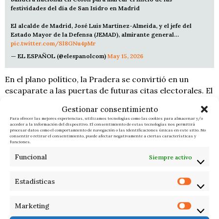
festividades del día de San Isidro en Madrid
El alcalde de Madrid, José Luis Martínez-Almeida, y el jefe del
Estado Mayor de la Defensa (JEMAD), almirante general…
pic.twitter.com/Sl8GNu4pMr
— EL ESPAÑOL (@elespanolcom)
May 15, 2026
En el plano político, la Pradera se convirtió en un
escaparate a las puertas de futuras citas electorales. El
alcalde Almeida, flanqueado por su equipo de gobierno,
Gestionar consentimiento
protagonizó un baño de masas entre selfis, mientras
Para ofrecer las mejores experiencias, utilizamos tecnologías como las cookies para almacenar y/o
que la presencia de ministros como Mónica García y
acceder a la información del dispositivo. El consentimiento de estas tecnologías nos permitirá
procesar datos como el comportamiento de navegación o las identificaciones únicas en este sitio. No
Óscar López, junto a líderes como Ione Belarra,
consentir o retirar el consentimiento, puede afectar negativamente a ciertas características y
funciones.
evidenció la importancia estratégica del evento. La
Funcional
Siempre activo
jornada no estuvo exenta de color local, con Marta
Rivera de la Cruz luciendo el tradicional mantón de
Manila y vestido chiné ante la mirada de miles de
Estadísticas
madrileños.
Marketing
El carácter festivo convivió con las demandas sociales