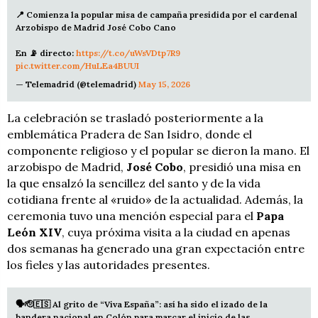
📍 Comienza la popular misa de campaña presidida por el cardenal
Arzobispo de Madrid José Cobo Cano
En 📡 directo:
https://t.co/uWsVDtp7R9
pic.twitter.com/HuLEa4BUUI
— Telemadrid (@telemadrid)
May 15, 2026
La celebración se trasladó posteriormente a la
emblemática Pradera de San Isidro, donde el
componente religioso y el popular se dieron la mano. El
arzobispo de Madrid,
José Cobo
, presidió una misa en
la que ensalzó la sencillez del santo y de la vida
cotidiana frente al «ruido» de la actualidad. Además, la
ceremonia tuvo una mención especial para el
Papa
León XIV
, cuya próxima visita a la ciudad en apenas
dos semanas ha generado una gran expectación entre
los fieles y las autoridades presentes.
🗣️🫡🇪🇸 Al grito de “Viva España”: así ha sido el izado de la
bandera nacional en Colón para marcar el inicio de las