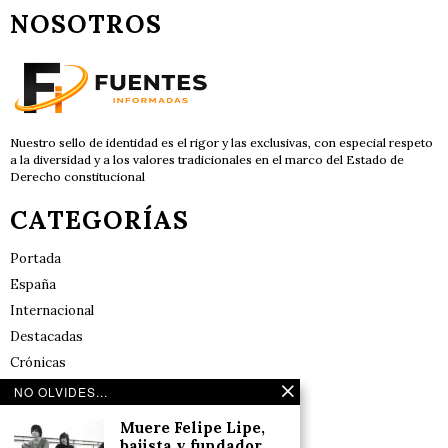
NOSOTROS
Nuestro sello de identidad es el rigor y las exclusivas, con especial respeto
a la diversidad y a los valores tradicionales en el marco del Estado de
Derecho constitucional
CATEGORÍAS
Portada
España
Internacional
Destacadas
Crónicas
Noticias de deportes en España
NO OLVIDES...
Salud y Bienestar
Muere Felipe Lipe,
Reflexiones
bajista y fundador