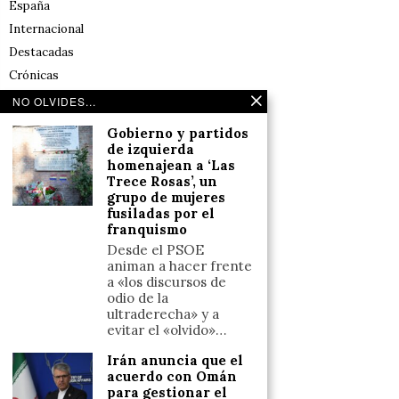
España
Internacional
Destacadas
Crónicas
Noticias de deportes en España
NO OLVIDES...
Salud y Bienestar
Gobierno y partidos
Reflexiones
de izquierda
homenajean a ‘Las
Trece Rosas’, un
LINKS
grupo de mujeres
fusiladas por el
franquismo
Aviso legal
Desde el PSOE
Política de cookies (UE)
animan a hacer frente
Términos y condiciones
a «los discursos de
odio de la
ultraderecha» y a
evitar el «olvido»…
Llámanos
Irán anuncia que el
+34633110958
acuerdo con Omán
para gestionar el