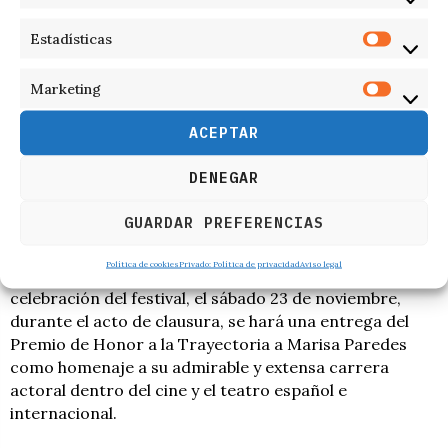
noviembre, comenzando con la proyección de tres de
sus más famosas películas:
La flor de mi secreto
el lunes
Estadísticas
18,
El coronel no tiene quien le escriba
el jueves 21 y
El
espinazo del Diablo
, obra del famoso director Guillermo
Marketing
del Toro el viernes 22 como coronación de esta
exhibición. La proyección tendrá lugar en el Centro
ACEPTAR
Lorca a las 19 horas y contará con la asistencia de la
propia actriz para rcomentar a los espectadores allí
DENEGAR
presentes algunas de las múltiples experiencias que ha
tenido la oportunidad de vivir gracias a su larga
GUARDAR PREFERENCIAS
trayectoria profesional.
Política de cookies
Privado: Política de privacidad
Aviso legal
Por último y para cerrar el Ciclo, el último día de
celebración del festival, el sábado 23 de noviembre,
durante el acto de clausura, se hará una entrega del
Premio de Honor a la Trayectoria a Marisa Paredes
como homenaje a su admirable y extensa carrera
actoral dentro del cine y el teatro español e
internacional.