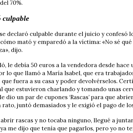
del 70%.
ó culpable
se declaró culpable durante el juicio y confesó l
 cómo mató y emparedó a la víctima: «No sé qué
a», dijo.
ó, le debía 50 euros a la vendedora desde hace 
r lo que llamó a María Isabel, que era trabajado
que fuera a su casa y poder devolvérselos. Certi
al que estuvieron charlando y tomando unas cerv
e dio un par de cupones ‘Rascas’ para que abrie
n rato, juntó demasiados y le exigió el pago de l
abrir rascas y no tocaba ninguno, llegué a junta
 ya me dijo que tenía que pagarlos, pero yo no te