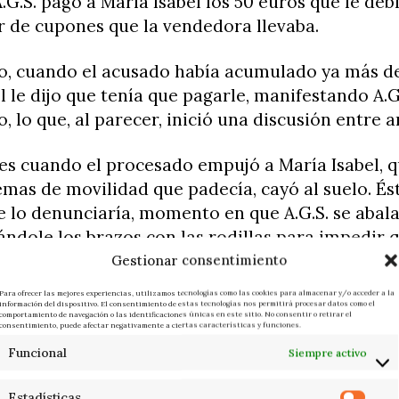
A.G.S. pagó a María Isabel los 50 euros que le debí
r de cupones que la vendedora llevaba.
to, cuando el acusado había acumulado ya más de
l le dijo que tenía que pagarle, manifestando A.G
o, lo que, al parecer, inició una discusión entre 
es cuando el procesado empujó a María Isabel, q
emas de movilidad que padecía, cayó al suelo. Ést
e lo denunciaría, momento en que A.G.S. se abal
etándole los brazos con las rodillas para impedir 
 apretó del cuello durante varios minutos hasta a
Gestionar consentimiento
Para ofrecer las mejores experiencias, utilizamos tecnologías como las cookies para almacenar y/o acceder a la
l cadáver en plástico
información del dispositivo. El consentimiento de estas tecnologías nos permitirá procesar datos como el
comportamiento de navegación o las identificaciones únicas en este sitio. No consentir o retirar el
consentimiento, puede afectar negativamente a ciertas características y funciones.
.S. comprobó que María Isabel estaba muerta, en
Funcional
Siempre activo
unos plásticos y lo llevó a una de las habitacione
Estadísticas