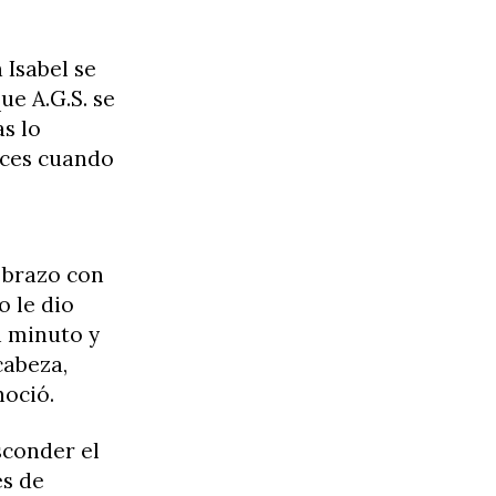
 Isabel se
ue A.G.S. se
as lo
nces cuando
n brazo con
o le dio
n minuto y
cabeza,
noció.
sconder el
es de