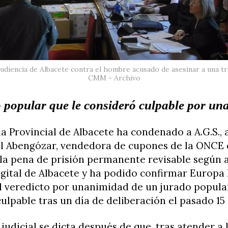
 Audiencia de Albacete contra el hombre acusado de asesinar a una t
CMM - Archivo
 popular que le consideró culpable por u
a Provincial de Albacete ha condenado a A.G.S., 
el Abengózar, vendedora de cupones de la ONCE
 la pena de prisión permanente revisable según 
gital de Albacete y ha podido confirmar Europa 
l veredicto por unanimidad de un jurado popular
ulpable tras un día de deliberación el pasado 15 
 judicial se dicta después de que, tras atender a 