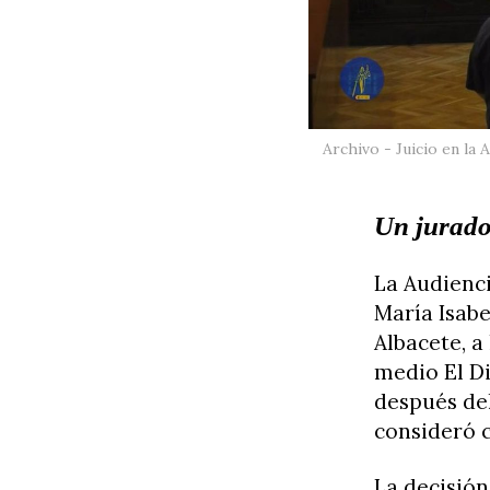
Archivo - Juicio en la
Un jurado
La Audienci
María Isab
Albacete, a
medio El Di
después de
consideró c
La decisión