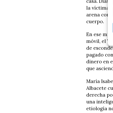
casa. Días 
la víctima 
arena con l
cuerpo.
En ese mism
móvil, el T
de esconder
pagado con 
dinero en e
que asciend
María Isabe
Albacete c
derecha por
una intelig
etiología n