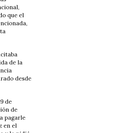
acional,
do que el
encionada,
sta
icitaba
ida de la
encia
jurado desde
19 de
ción de
ra pagarle
z en el