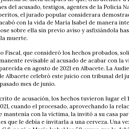
es del acusado, testigos, agentes de la Policía N
peritos, el jurado popular considerara demostra
acabó con la vida de María Isabel de manera int
se sobre ella sin previo aviso y asfixiándola ha
la muerte.
io Fiscal, que consideró los hechos probados, sol
manente revisable al acusado de acabar con la v
arecida en agosto de 2021 en Albacete. La Audi
de Albacete celebró este juicio con tribunal del 
l pasado mes de junio.
crito de acusación, los hechos tuvieron lugar el 
021, cuando el procesado, aprovechando la rela
 mantenía con la víctima, la invitó a su casa pa
s que le debía e invitarla a una cerveza. Una ve