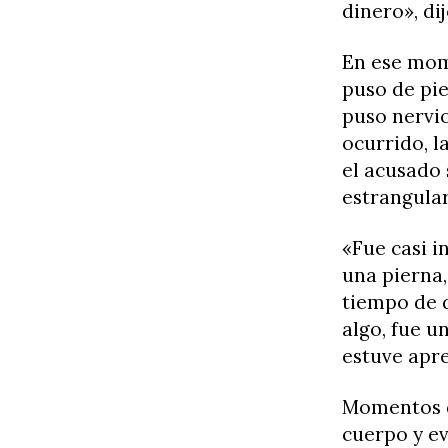
dinero», dij
En ese mome
puso de pie
puso nervio
ocurrido, 
el acusado 
estrangular
«Fue casi i
una pierna, 
tiempo de 
algo, fue u
estuve apr
Momentos d
cuerpo y ev