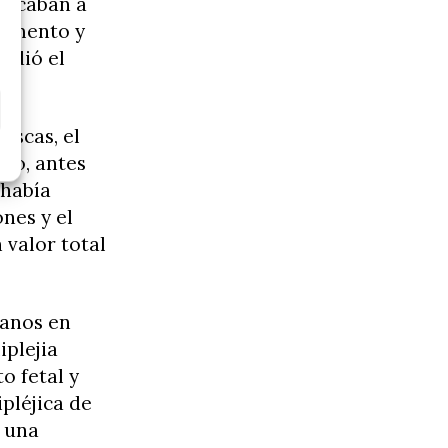
buscaban a
 cemento y
ndió el
ascas, el
smo, antes
 había
nes y el
 valor total
manos en
plejia
o fetal y
pléjica de
a una