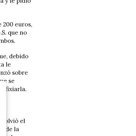
a y le pidió
 200 euros,
.S. que no
ambos.
ue, debido
a le
anzó sobre
que se
sfixiarla.
volvió el
s de la