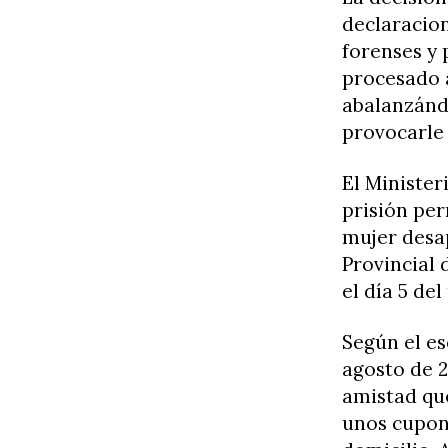
declaracion
forenses y 
procesado 
abalanzándo
provocarle 
El Minister
prisión per
mujer desap
Provincial 
el día 5 de
Según el es
agosto de 2
amistad que
unos cupone