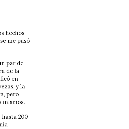
os hechos,
 se me pasó
un par de
ra de la
ficó en
ezas, y la
ra, pero
os mismos.
r hasta 200
nía