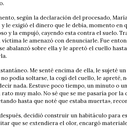
o.
nto, según la declaración del procesado, María
 y le exigió el dinero que le debía, momento en q
so y la empujó, cayendo esta contra el suelo. Tr
la víctima le amenazó con denunciarle. Fue ento
se abalanzó sobre ella y le apretó el cuello hasta
la.
nstantáneo. Me senté encima de ella, le sujeté u
no podía soltarse, la cogí del cuello, le apreté, n
decir nada. Eestuve poco tiempo, un minuto o u
n rato muy malo. No sé que se me pasaría por la 
etando hasta que noté que estaba muerta», reco
espués, decidió construir un habitáculo para e
itar que se extendiera el olor, encargó material