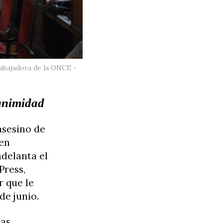
rabajadora de la ONCE -
nanimidad
asesino de
 en
adelanta el
Press,
 que le
de junio.
las