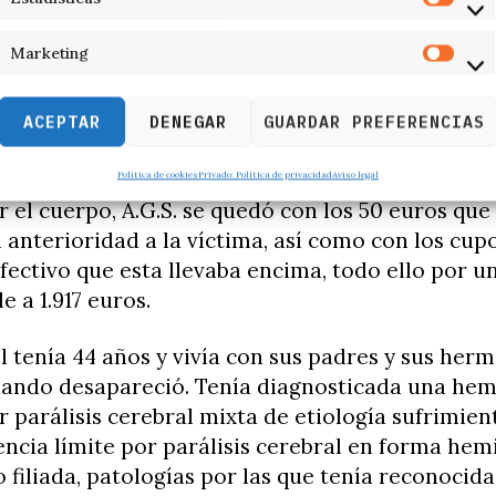
después de lo ocurrido, mientras los familiares 
por todo Albacete, el acusado encargó azulejos,
Marketing
os que luego construyó un muro tras el que esco
ACEPTAR
DENEGAR
GUARDAR PREFERENCIAS
o habitáculo, el acusado también metió varios r
PV y el chaleco de la Once de María Isabel. Asimi
Política de cookies
Privado: Política de privacidad
Aviso legal
 el cuerpo, A.G.S. se quedó con los 50 euros que
anterioridad a la víctima, así como con los cupo
fectivo que esta llevaba encima, todo ello por un
e a 1.917 euros.
l tenía 44 años y vivía con sus padres y sus her
uando desapareció. Tenía diagnosticada una hemi
 parálisis cerebral mixta de etiología sufrimient
encia límite por parálisis cerebral en forma hemi
o filiada, patologías por las que tenía reconocid