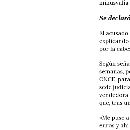
minusvalía 
Se declar
El acusado 
explicando
por la cabez
Según señal
semanas, po
ONCE, para 
sede judici
vendedora l
que, tras u
«Me puse a 
euros y ahí