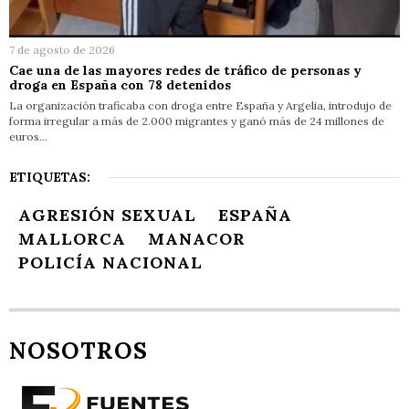
7 de agosto de 2026
Cae una de las mayores redes de tráfico de personas y
droga en España con 78 detenidos
La organización traficaba con droga entre España y Argelia, introdujo de
forma irregular a más de 2.000 migrantes y ganó más de 24 millones de
euros…
ETIQUETAS:
AGRESIÓN SEXUAL
ESPAÑA
MALLORCA
MANACOR
POLICÍA NACIONAL
NOSOTROS