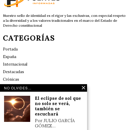
Nuestro sello de identidad es el rigor y las exclusivas, con especial respeto
a la diversidad y a los valores tradicionales en el marco del Estado de
Derecho constitucional
CATEGORÍAS
Portada
España
Internacional
Destacadas
Crónicas
Noticias de deportes en España
NO OLVIDES...
Salud y Bienestar
El eclipse de sol que
Reflexiones
no solo se verá,
también se
escuchará
LINKS
Por JULIO GARCÍA
GÓMEZ…