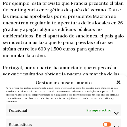
Por ejemplo, está previsto que Francia presente el plan
de contingencia energética después del verano. Entre
las medidas aprobadas por el presidente Macron se
encuentran regular la temperatura de los locales en 26
grados y apagar algunos edificios públicos no
emblemáticos. En el apartado de sanciones, el país galo
se muestra más laxo que España, pues las cifras se
sitúan entre los 600 y 1.500 euros para quienes
incumplan la orden.
Portugal, por su parte, ha anunciado que esperará a
ver qué resultados obtiene la puesta en marcha de las
medidas en España para poner en práctica el suyo.
Gestionar consentimiento
Para ofrecer las mejores experiencias, utilizamos tecnologías como las cookies para almacenar y/o
acceder a la información del dispositivo. El consentimiento de estas tecnologías nos permitirá
procesar datos como el comportamiento de navegación o las identificaciones únicas en este sitio. No
PATRICIA DE
ÚLTIMAS
consentir o retirar el consentimiento, puede afectar negativamente a ciertas características y
funciones.
MIGUEL
NOTICIAS
Funcional
Siempre activo
Estadísticas