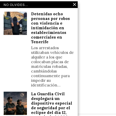
Noticias de deportes en España
NO OLVIDES...
Salud y Bienestar
Detenidas ocho
Reflexiones
personas por robos
con violencia e
intimidación en
LINKS
establecimientos
comerciales en
Tenerife
Aviso legal
Los arrestados
Política de cookies (UE)
utilizaban vehículos de
Términos y condiciones
alquiler a los que
colocaban placas de
matrículas robadas,
cambiándolas
Llámanos
continuamente para
+34633110958
impedir su
identificación…
La Guardia Civil
desplegará un
Escríbenos
dispositivo especial
+34633110958
de seguridad por el
eclipse del día 12,