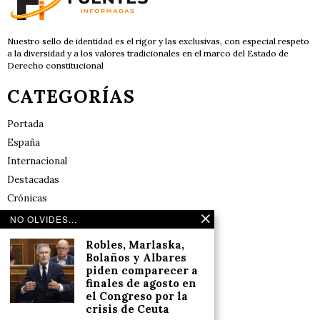
Nuestro sello de identidad es el rigor y las exclusivas, con especial respeto
a la diversidad y a los valores tradicionales en el marco del Estado de
Derecho constitucional
CATEGORÍAS
Portada
España
Internacional
Destacadas
Crónicas
Noticias de deportes en España
NO OLVIDES...
Salud y Bienestar
Robles, Marlaska,
Reflexiones
Bolaños y Albares
piden comparecer a
finales de agosto en
LINKS
el Congreso por la
crisis de Ceuta