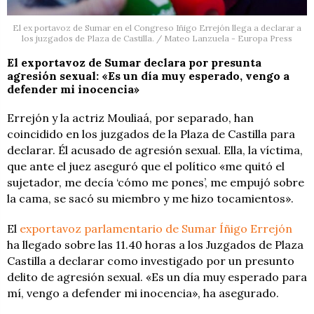
El ex portavoz de Sumar en el Congreso Iñigo Errejón llega a declarar a
los juzgados de Plaza de Castilla. / Mateo Lanzuela - Europa Press
El exportavoz de Sumar declara por presunta
agresión sexual: «Es un día muy esperado, vengo a
defender mi inocencia»
Errejón y la actriz Mouliaá, por separado, han
coincidido en los juzgados de la Plaza de Castilla para
declarar. Él acusado de agresión sexual. Ella, la víctima,
que ante el juez aseguró que el político «me quitó el
sujetador, me decía ‘cómo me pones’, me empujó sobre
la cama, se sacó su miembro y me hizo tocamientos».
El
exportavoz parlamentario de Sumar Íñigo Errejón
ha llegado sobre las 11.40 horas a los Juzgados de Plaza
Castilla a declarar como investigado por un presunto
delito de agresión sexual. «Es un día muy esperado para
mí, vengo a defender mi inocencia», ha asegurado.