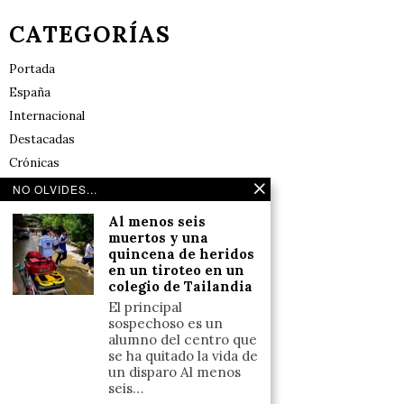
CATEGORÍAS
Portada
España
Internacional
Destacadas
Crónicas
Noticias de deportes en España
NO OLVIDES...
Salud y Bienestar
Al menos seis
Reflexiones
muertos y una
quincena de heridos
en un tiroteo en un
LINKS
colegio de Tailandia
El principal
Aviso legal
sospechoso es un
alumno del centro que
Política de cookies (UE)
se ha quitado la vida de
Términos y condiciones
un disparo Al menos
seis…