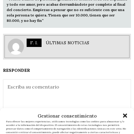
y todo ese amor, pero acabas derrumbándote por completo al final
del concierto. Empiezas a pensar que no es suficiente con que una
sola persona te quiera. Tienen que ser 10.000, tienen que ser
80.000, y no hay fin”
F. I.
ÚLTIMAS NOTICIAS
RESPONDER
Gestionar consentimiento
Para ofrecer las mejores experiencias, utilizamos tecnologías como las cookies para almacenar y/o
acceder a la información del dispositivo. El consentimiento de estas tecnologías nos permitirá
procesar datos como el comportamiento de navegación o las identificaciones únicas en este sitio. No
consentir o retirar el consentimiento, puede afectar negativamente a ciertas características y