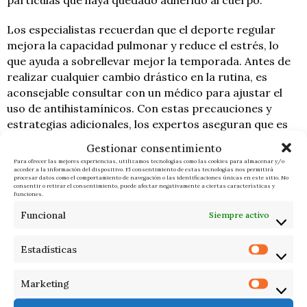
partículas que haya quedado adherido al cuerpo.
Los especialistas recuerdan que el deporte regular
mejora la capacidad pulmonar y reduce el estrés, lo
que ayuda a sobrellevar mejor la temporada. Antes de
realizar cualquier cambio drástico en la rutina, es
aconsejable consultar con un médico para ajustar el
uso de antihistamínicos. Con estas precauciones y
estrategias adicionales, los expertos aseguran que es
perfectamente posible disfrutar del deporte y cuidar la
Gestionar consentimiento
salud sin que la alergia suponga un freno.
Para ofrecer las mejores experiencias, utilizamos tecnologías como las cookies para almacenar y/o
acceder a la información del dispositivo. El consentimiento de estas tecnologías nos permitirá
procesar datos como el comportamiento de navegación o las identificaciones únicas en este sitio. No
consentir o retirar el consentimiento, puede afectar negativamente a ciertas características y
funciones.
F. I.
ÚLTIMAS NOTICIAS
Funcional
Siempre activo
Estadísticas
Marketing
RELACIONADOS