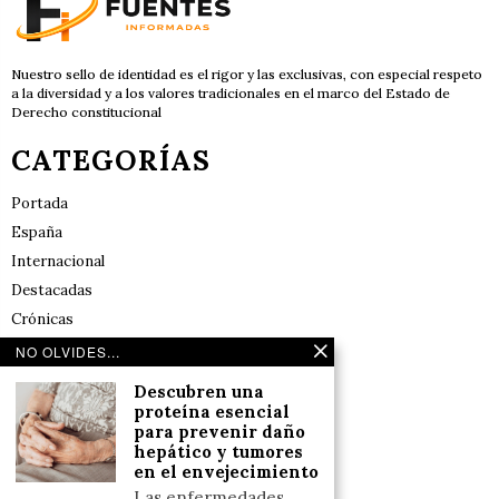
Nuestro sello de identidad es el rigor y las exclusivas, con especial respeto
a la diversidad y a los valores tradicionales en el marco del Estado de
Derecho constitucional
CATEGORÍAS
Portada
España
Internacional
Destacadas
Crónicas
Noticias de deportes en España
NO OLVIDES...
Salud y Bienestar
Descubren una
Reflexiones
proteína esencial
para prevenir daño
hepático y tumores
LINKS
en el envejecimiento
Las enfermedades