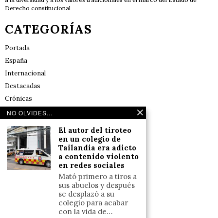
Derecho constitucional
CATEGORÍAS
Portada
España
Internacional
Destacadas
Crónicas
Noticias de deportes en España
NO OLVIDES...
Salud y Bienestar
El autor del tiroteo
Reflexiones
en un colegio de
Tailandia era adicto
a contenido violento
LINKS
en redes sociales
Mató primero a tiros a
Aviso legal
sus abuelos y después
se desplazó a su
Política de cookies (UE)
colegio para acabar
Términos y condiciones
con la vida de…