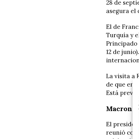
28 de septi
asegura el
El de Franc
Turquía y e
Principado 
12 de junio
internacion
La visita a
de que en e
Está previs
Macron ce
El presiden
reunió con 