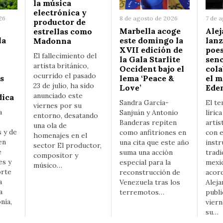
la música
electrónica y
26
8 de agosto de 2026
7 de 
productor de
Marbella acoge
Ale
estrellas como
la
este domingo la
lanz
Madonna
XVII edición de
poes
El fallecimiento del
la Gala Starlite
senc
artista británico,
Occident bajo el
cola
ocurrido el pasado
s
lema ‘Peace &
el 
23 de julio, ha sido
Love’
Ede
anunciado este
dica
Sandra García-
El te
viernes por su
a
Sanjuán y Antonio
líric
entorno, desatando
Banderas repiten
artis
una ola de
s y de
como anfitriones en
con 
homenajes en el
en
una cita que este año
instr
sector El productor,
e
suma una acción
tradi
compositor y
es y
especial para la
mexi
músico…
orte
reconstrucción de
acord
a
Venezuela tras los
Aleja
a
terremotos…
publi
nía,
viern
su…