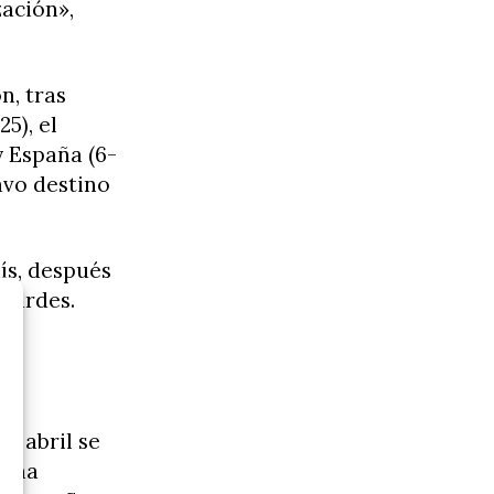
zación»,
n, tras
5), el
y España (6-
avo destino
aís, después
Lourdes.
o.
e abril se
, ha