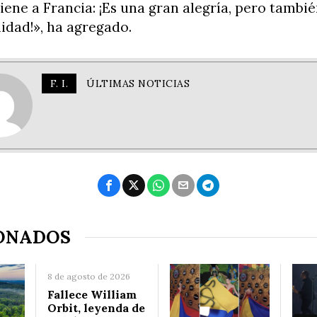
iene a Francia: ¡Es una gran alegría, pero tambi
idad!», ha agregado.
F. I.
ÚLTIMAS NOTICIAS
ONADOS
8 de agosto de 2026
Fallece William
Orbit, leyenda de