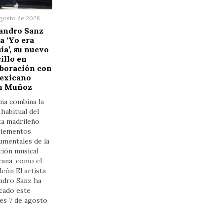
agosto de 2026
jandro Sanz
a ‘Yo era
ía’, su nuevo
illo en
boración con
mexicano
n Muñoz
ma combina la
a habitual del
ta madrileño
elementos
umentales de la
ción musical
cana, como el
eón El artista
ndro Sanz ha
cado este
es 7 de agosto