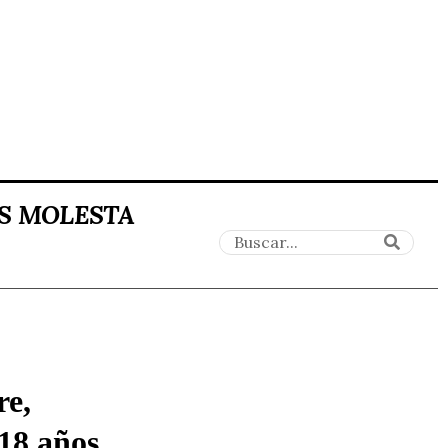
ES MOLESTA
re,
 18 años