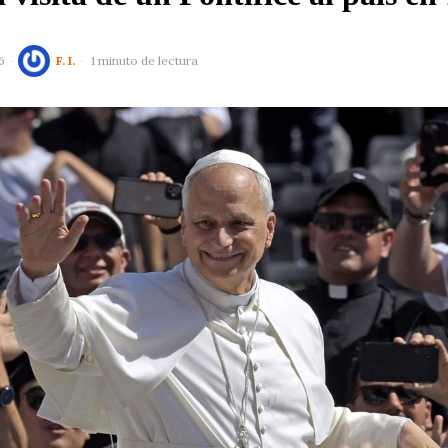
6
F. I.
1 minuto de lectura