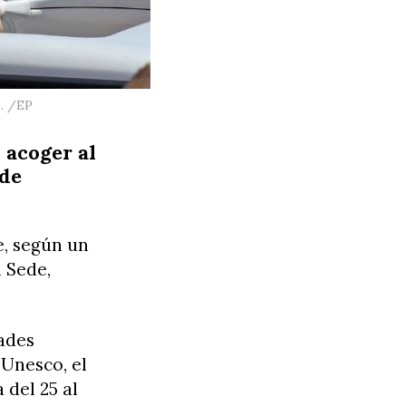
o. /EP
 acoger al
 de
e, según un
 Sede,
dades
 Unesco, el
 del 25 al