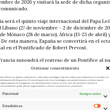
embre de 2026 y visitará la sede de dicha organi
 comunicado.
ia será el quinto viaje internacional del Papa Leó
l Líbano (27 de noviembre – 2 de diciembre de 202
de Mónaco (28 de marzo), África (13-23 de abril) 
). De esta manera, España se convertirá en el oct
al en el Pontificado de Robert Prevost.
 Francia supondrá el regreso de un Pontífice al p
l 2008 el Papa Benedicto XVI acudiese a París y 
Gestionar consentimiento
to que el Papa León XIV visite la sede de la Unesc
Para ofrecer las mejores experiencias, utilizamos tecnologías como las cookies para almacenar y/o acceder a la
información del dispositivo. El consentimiento de estas tecnologías nos permitirá procesar datos como el
comportamiento de navegación o las identificaciones únicas en este sitio. No consentir o retirar el
lebra la noticia
consentimiento, puede afectar negativamente a ciertas características y funciones.
Funcional
Siempre activo
te francés, Emmanuel Macron, que el pasado 10 d
el Pontífice en el Palacio Apostólico del Vaticano
Estadísticas