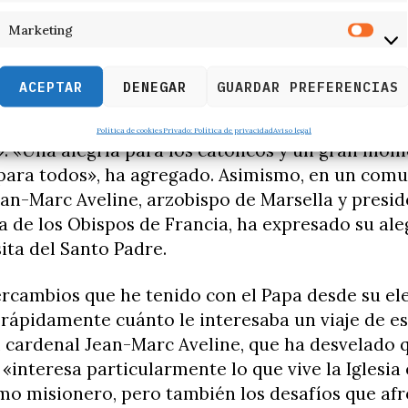
a noticia en sus redes sociales. «Nos alegramos 
 Papa León XIV haya confirmado su viaje a Franci
Marketing
ACEPTAR
DENEGAR
GUARDAR PREFERENCIAS
asegurado que «será un honor» para Francia aco
calificado la noticia como «un gran momento de
Política de cookies
Privado: Política de privacidad
Aviso legal
. «Una alegría para los católicos y un gran mo
para todos», ha agregado. Asimismo, en un comu
an-Marc Aveline, arzobispo de Marsella y presid
 de los Obispos de Francia, ha expresado su aleg
ita del Santo Padre.
ercambios que he tenido con el Papa desde su el
ápidamente cuánto le interesaba un viaje de est
 cardenal Jean-Marc Aveline, que ha desvelado q
e «interesa particularmente lo que vive la Iglesia
mo misionero, pero también los desafíos que afr