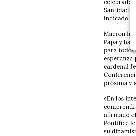
celebrado l
Santidad el
indicado.
Macron ha 
Papa y ha 
para todos»
esperanza 
cardenal Je
Conferencia
próxima vis
«En los int
comprendí r
afirmado el
Pontífice l
su dinamis