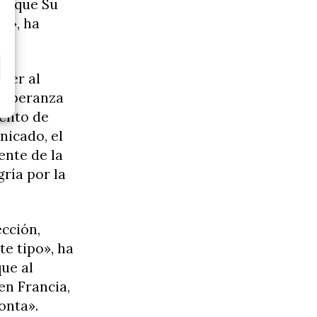
de que Su
a», ha
ger al
 esperanza
mento de
nicado, el
ente de la
ría por la
ección,
e tipo», ha
ue al
 en Francia,
onta».