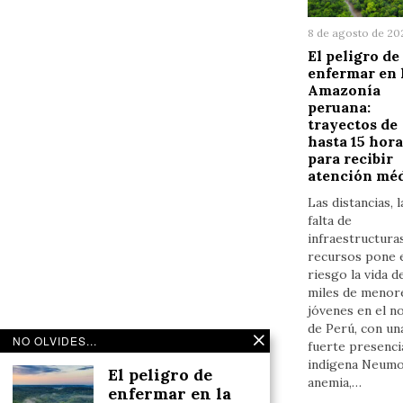
8 de agosto de 20
El peligro de
enfermar en 
Amazonía
peruana:
trayectos de
hasta 15 hora
para recibir
atención mé
Las distancias, l
falta de
infraestructura
recursos pone 
riesgo la vida d
miles de menor
jóvenes en el n
de Perú, con un
NO OLVIDES...
fuerte presenci
indígena Neumo
El peligro de
anemia,…
enfermar en la