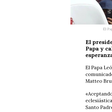
El Pa
El presid
Papa y ca
esperanza
El Papa Leó
comunicado 
Matteo Bru
«Aceptando 
eclesiástic
Santo Padre