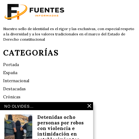
Nuestro sello de identidad es el rigor y las exclusivas, con especial respeto
a la diversidad y a los valores tradicionales en el marco del Estado de
Derecho constitucional
CATEGORÍAS
Portada
España
Internacional
Destacadas
Crónicas
Noticias de deportes en España
NO OLVIDES...
Salud y Bienestar
Detenidas ocho
Reflexiones
personas por robos
con violencia e
intimidación en
LINKS