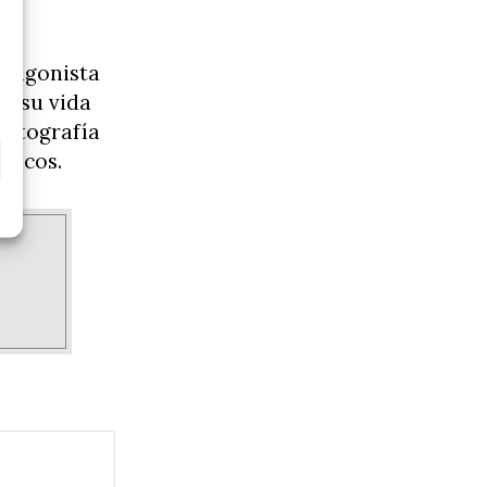
otagonista
ar su vida
fotografía
ancos.