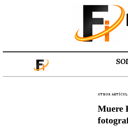
SO
OTROS ARTÍCU
Muere F
fotogra