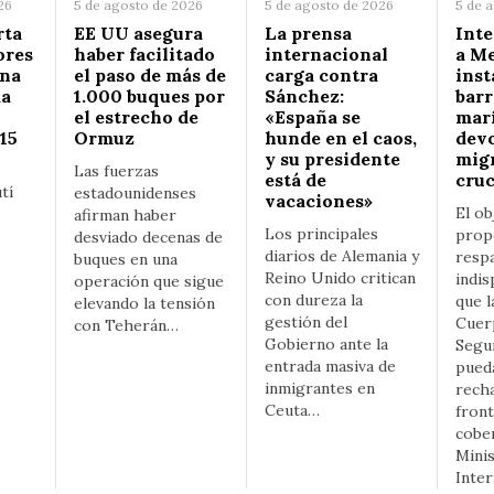
26
5 de agosto de 2026
5 de agosto de 2026
5 de 
rta
EE UU asegura
La prensa
Inte
ores
haber facilitado
internacional
a Me
una
el paso de más de
carga contra
inst
da
1.000 buques por
Sánchez:
barr
el estrecho de
«España se
mar
15
Ormuz
hunde en el caos,
devo
y su presidente
mig
Las fuerzas
está de
cruc
tí
estadounidenses
vacaciones»
El ob
afirman haber
Los principales
prop
desviado decenas de
diarios de Alemania y
respa
buques en una
Reino Unido critican
indis
operación que sigue
con dureza la
que l
elevando la tensión
gestión del
Cuer
con Teherán…
Gobierno ante la
Segu
entrada masiva de
pueda
inmigrantes en
rech
Ceuta…
front
cober
Minis
Inte