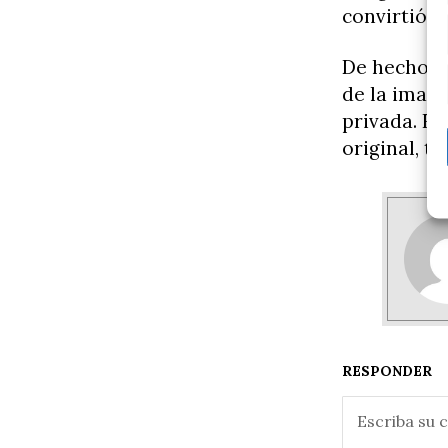
convirtió e
De hecho, e
de la image
privada. Fr
original, t
RESPONDER