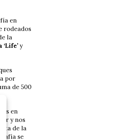
afía en
e rodeados
de la
 ‘Life’
y
cques
ta por
suma de 500
mos en
bar y nos
ista de la
grafía se