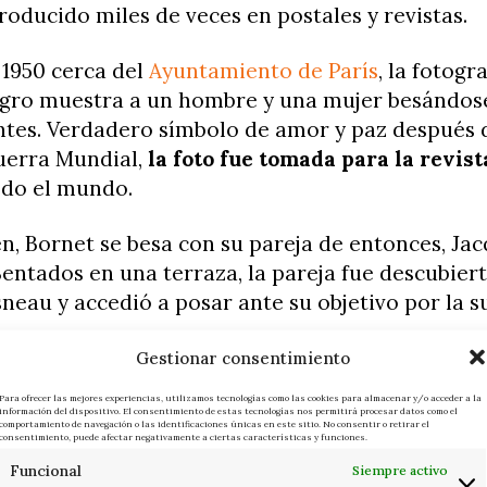
roducido miles de veces en postales y revistas.
1950 cerca del
Ayuntamiento de París
, la fotogr
egro muestra a un hombre y una mujer besándos
ntes. Verdadero símbolo de amor y paz después 
erra Mundial,
la foto fue tomada para la revista
odo el mundo.
n, Bornet se besa con su pareja de entonces, Ja
entados en una terraza, la pareja fue descubier
neau y accedió a posar ante su objetivo por la 
Gestionar consentimiento
n mi amante. Seguimos besándonos. Nos besába
Para ofrecer las mejores experiencias, utilizamos tecnologías como las cookies para almacenar y/o acceder a la
s. Todo el tiempo. Robert Doisneau estaba en el 
información del dispositivo. El consentimiento de estas tecnologías nos permitirá procesar datos como el
comportamiento de navegación o las identificaciones únicas en este sitio. No consentir o retirar el
consentimiento, puede afectar negativamente a ciertas características y funciones.
osáramos para él», explicó entonces la protagon
Funcional
Siempre activo
ún tiempo después, la pareja se separó y la foto