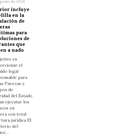
agosto de 2026
rior incluye
lilla en la
alación de
eras
ítimas para
luciones de
rantes que
en a nado
jetivo es
orcionar el
ldo legal
pensable para
as Fuerzas y
pos de
ridad del Estado
n ejecutar los
azos en
era con total
tura jurídica El
terio del
rior…