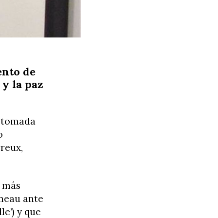
ento de
 y la paz
o tomada
o
reux,
o más
sneau ante
le’) y que