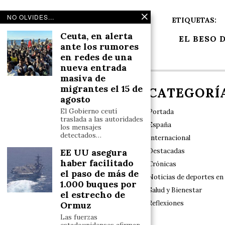
NO OLVIDES...
ETIQUETAS:
Ceuta, en alerta
EL BESO 
ante los rumores
en redes de una
nueva entrada
masiva de
migrantes el 15 de
NOSOTROS
CATEGORÍ
agosto
El Gobierno ceutí
Portada
traslada a las autoridades
España
los mensajes
detectados…
Internacional
Destacadas
EE UU asegura
Nuestro sello de identidad es el rigor y las
exclusivas, con especial respeto a la
haber facilitado
Crónicas
diversidad y a los valores tradicionales en el
el paso de más de
Noticias de deportes en
marco del Estado de Derecho constitucional
1.000 buques por
Salud y Bienestar
el estrecho de
Reflexiones
Ormuz
Las fuerzas