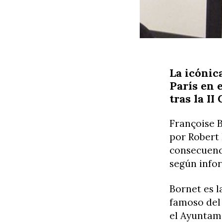
La icónic
París en 
tras la I
Françoise B
por Robert
consecuenc
según info
Bornet es l
famoso del 
el Ayuntam