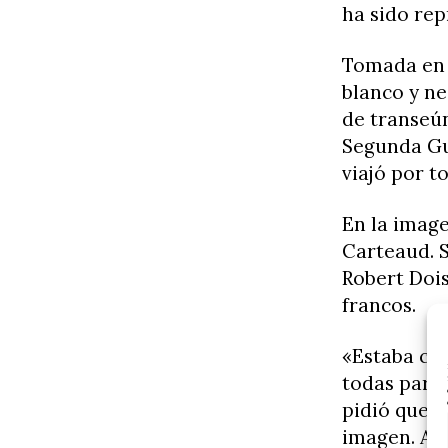
ha sido rep
Tomada en 
blanco y n
de transeú
Segunda Gu
viajó por t
En la image
Carteaud. S
Robert Dois
francos.
«Estaba co
todas parte
pidió que p
imagen. Alg