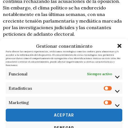
continúa rechazando las acusaciones de la oposición.
Sin embargo, el clima político se ha endurecido
notablemente en las últimas semanas, con una
creciente tensión parlamentaria y mediática marcada
por las investigaciones judiciales y las constantes
peticiones de adelanto electoral.
Gestionar consentimiento
F. I.
ÚLTIMAS NOTICIAS
Para ofrecer las mejores experiencias, utilizamos tecnologías como las cookies para almacenar y/o
acceder a la información del dispositivo. El consentimiento de estas tecnologías nos permitirá
procesar datos como el comportamiento de navegación o las identificaciones únicas en este sitio. No
consentir o retirar el consentimiento, puede afectar negativamente a ciertas características y
funciones.
Funcional
Siempre activo
Estadísticas
RELACIONADOS
Marketing
ACEPTAR
DENEGAR