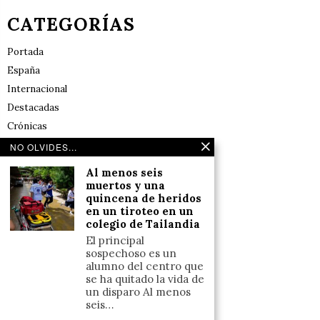
CATEGORÍAS
Portada
España
Internacional
Destacadas
Crónicas
Noticias de deportes en España
NO OLVIDES...
Salud y Bienestar
Al menos seis
Reflexiones
muertos y una
quincena de heridos
en un tiroteo en un
LINKS
colegio de Tailandia
El principal
Aviso legal
sospechoso es un
alumno del centro que
Política de cookies (UE)
se ha quitado la vida de
Términos y condiciones
un disparo Al menos
seis…