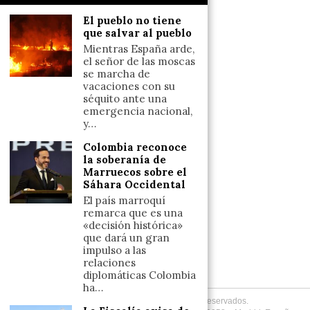
Salud y Bienestar
El pueblo no tiene
Reflexiones
que salvar al pueblo
Mientras España arde,
LINKS
el señor de las moscas
se marcha de
vacaciones con su
Aviso legal
séquito ante una
emergencia nacional,
Política de cookies (UE)
y…
Términos y condiciones
Colombia reconoce
la soberanía de
Marruecos sobre el
Llámanos
Sáhara Occidental
+34633110958
El país marroquí
remarca que es una
«decisión histórica»
que dará un gran
Escríbenos
impulso a las
relaciones
+34633110958
diplomáticas Colombia
ha…
Copyright
2026
. Todos los Derechos Reservados.