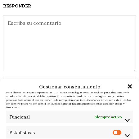
RESPONDER
Gestionar consentimiento
Para ofrecer las mejores experiencias, utilizamos tecnologías como las cookies para almacenar y/o
acceder a la información del dispositivo. El consentimiento de estas tecnologías nos permitirá
procesar datos como el comportamiento de navegación o las identificaciones únicas en este sitio. No
consentir o retirar el consentimiento, puede afectar negativamente a ciertas características y
funciones.
Funcional
Siempre activo
Estadísticas
RELACIONADOS