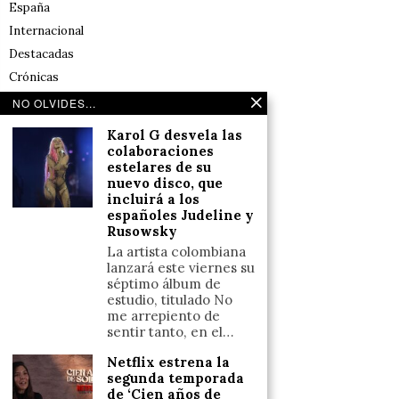
España
Internacional
Destacadas
Crónicas
Noticias de deportes en España
NO OLVIDES...
Salud y Bienestar
Karol G desvela las
Reflexiones
colaboraciones
estelares de su
nuevo disco, que
LINKS
incluirá a los
españoles Judeline y
Rusowsky
Aviso legal
La artista colombiana
Política de cookies (UE)
lanzará este viernes su
Términos y condiciones
séptimo álbum de
estudio, titulado No
me arrepiento de
sentir tanto, en el…
Llámanos
Netflix estrena la
+34633110958
segunda temporada
de ‘Cien años de