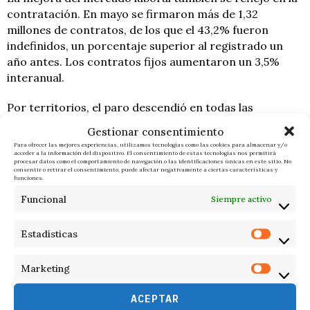
contratación. En mayo se firmaron más de 1,32
millones de contratos, de los que el 43,2% fueron
indefinidos, un porcentaje superior al registrado un
año antes. Los contratos fijos aumentaron un 3,5%
interanual.
Por territorios, el paro descendió en todas las
comunidades autónomas. Andalucía, Cataluña y Madrid
Gestionar consentimiento
lideraron las caídas en términos absolutos, mientras
Para ofrecer las mejores experiencias, utilizamos tecnologías como las cookies para almacenar y/o
que el paro solo aumentó en cuatro provincias.
acceder a la información del dispositivo. El consentimiento de estas tecnologías nos permitirá
procesar datos como el comportamiento de navegación o las identificaciones únicas en este sitio. No
consentir o retirar el consentimiento, puede afectar negativamente a ciertas características y
funciones.
En paralelo, el sistema de protección por desempleo
Funcional
Siempre activo
alcanzó una tasa de cobertura del 80,9%, la más alta
para un mes de abril en toda la serie histórica, con
cerca de 1,8 millones de beneficiarios de prestaciones.
Estadísticas
Marketing
F. I.
ÚLTIMAS NOTICIAS
ACEPTAR