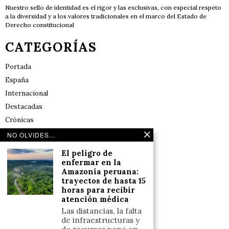
Nuestro sello de identidad es el rigor y las exclusivas, con especial respeto
a la diversidad y a los valores tradicionales en el marco del Estado de
Derecho constitucional
CATEGORÍAS
Portada
España
Internacional
Destacadas
Crónicas
Noticias de deportes en España
NO OLVIDES...
Salud y Bienestar
El peligro de
Reflexiones
enfermar en la
Amazonía peruana:
trayectos de hasta 15
LINKS
horas para recibir
atención médica
Aviso legal
Las distancias, la falta
de infraestructuras y
Política de cookies (UE)