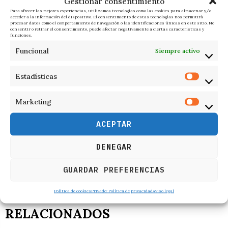
Gestionar consentimiento
Para ofrecer las mejores experiencias, utilizamos tecnologías como las cookies para almacenar y/o
acceder a la información del dispositivo. El consentimiento de estas tecnologías nos permitirá
procesar datos como el comportamiento de navegación o las identificaciones únicas en este sitio. No
consentir o retirar el consentimiento, puede afectar negativamente a ciertas características y
funciones.
Funcional
Siempre activo
Estadísticas
Marketing
ACEPTAR
DENEGAR
GUARDAR PREFERENCIAS
Política de cookies
Privado: Política de privacidad
Aviso legal
RELACIONADOS