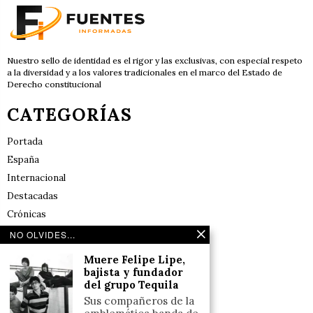
Nuestro sello de identidad es el rigor y las exclusivas, con especial respeto
a la diversidad y a los valores tradicionales en el marco del Estado de
Derecho constitucional
CATEGORÍAS
Portada
España
Internacional
Destacadas
Crónicas
Noticias de deportes en España
NO OLVIDES...
Salud y Bienestar
Muere Felipe Lipe,
Reflexiones
bajista y fundador
del grupo Tequila
LINKS
Sus compañeros de la