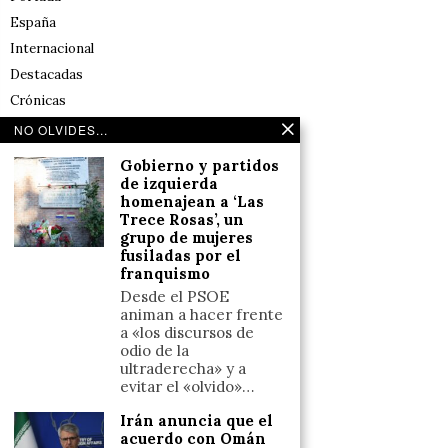
España
Internacional
Destacadas
Crónicas
Noticias de deportes en España
NO OLVIDES...
Salud y Bienestar
Gobierno y partidos
Reflexiones
de izquierda
homenajean a ‘Las
Trece Rosas’, un
LINKS
grupo de mujeres
fusiladas por el
franquismo
Aviso legal
Desde el PSOE
Política de cookies (UE)
animan a hacer frente
Términos y condiciones
a «los discursos de
odio de la
ultraderecha» y a
evitar el «olvido»…
Llámanos
Irán anuncia que el
+34633110958
acuerdo con Omán