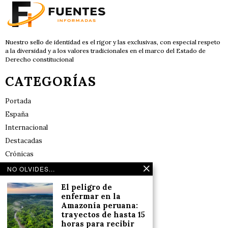
Nuestro sello de identidad es el rigor y las exclusivas, con especial respeto
a la diversidad y a los valores tradicionales en el marco del Estado de
Derecho constitucional
CATEGORÍAS
Portada
España
Internacional
Destacadas
Crónicas
Noticias de deportes en España
NO OLVIDES...
Salud y Bienestar
El peligro de
Reflexiones
enfermar en la
Amazonía peruana:
trayectos de hasta 15
LINKS
horas para recibir