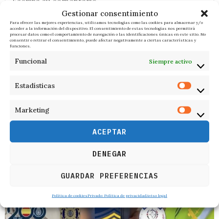
Gestionar consentimiento
Para ofrecer las mejores experiencias, utilizamos tecnologías como las cookies para almacenar y/o
acceder a la información del dispositivo. El consentimiento de estas tecnologías nos permitirá
procesar datos como el comportamiento de navegación o las identificaciones únicas en este sitio. No
consentir o retirar el consentimiento, puede afectar negativamente a ciertas características y
funciones.
Funcional
Siempre activo
Estadísticas
Marketing
ACEPTAR
DENEGAR
GUARDAR PREFERENCIAS
RELACIONADOS
Política de cookies
Privado: Política de privacidad
Aviso legal