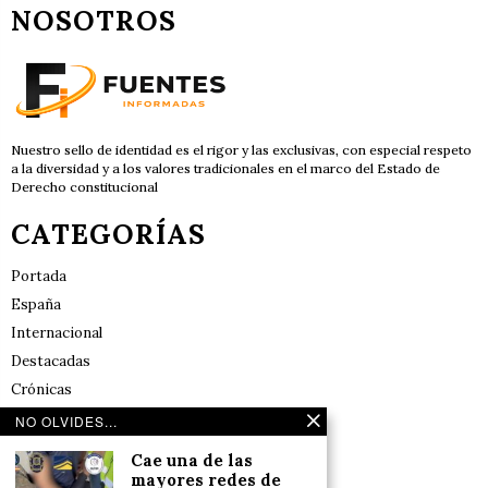
NOSOTROS
Nuestro sello de identidad es el rigor y las exclusivas, con especial respeto
a la diversidad y a los valores tradicionales en el marco del Estado de
Derecho constitucional
CATEGORÍAS
Portada
España
Internacional
Destacadas
Crónicas
Noticias de deportes en España
NO OLVIDES...
Salud y Bienestar
Cae una de las
Reflexiones
mayores redes de