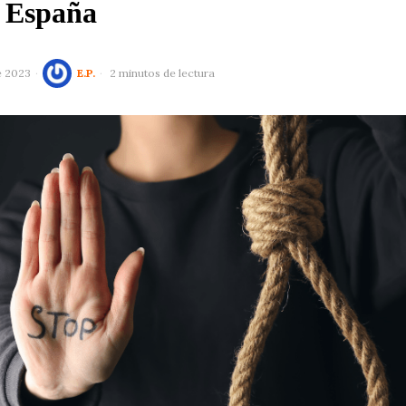
n España
e 2023
E.P.
2 minutos de lectura