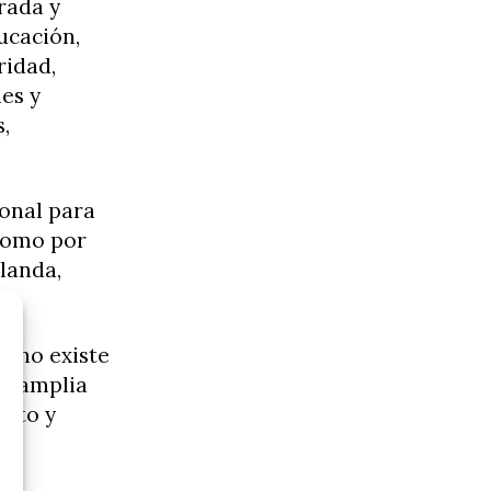
rada y
ucación,
ridad,
es y
,
ional para
 como por
landa,
ue no existe
na amplia
ento y