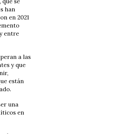
, que se
es han
eron en 2021
remento
y entre
peran a las
ntes y que
ir,
que están
ado.
ser una
íticos en