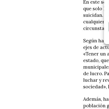
En este sen
que solo la
suicidan. E
cualquiera 
circunstanc
Según ha in
ejes de act
«Tener un a
estado, que
municipales
de lucro. P
luchar y re
sociedad», 
Además, han
población g