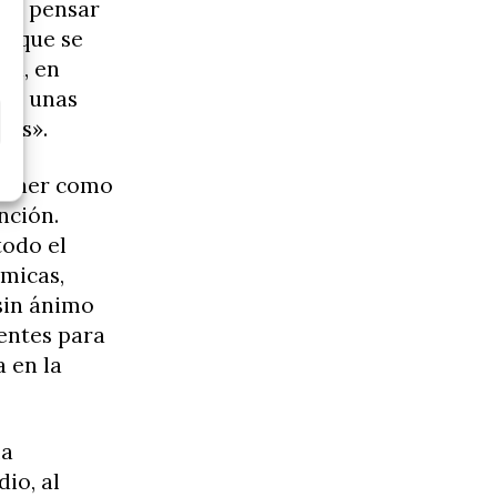
ror pensar
s que se
na, en
ajo unas
tas».
 tener como
nción.
todo el
ómicas,
 sin ánimo
entes para
 en la
la
io, al