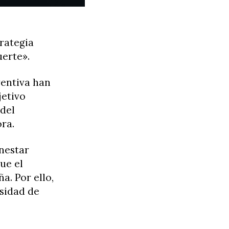
rategia
uerte».
ventiva han
jetivo
 del
ra.
nestar
ue el
a. Por ello,
esidad de