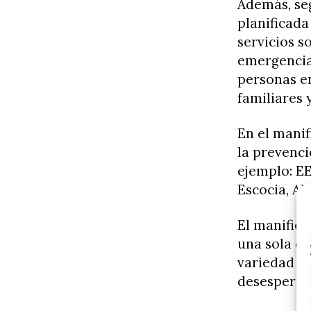
Además, se
planificada
servicios s
emergencia
personas en
familiares 
En el manif
la prevenci
ejemplo: EE
Escocia, Al
El manifies
una sola ca
variedad d
desesperan