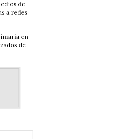
medios de
s a redes
rimaria en
lizados de