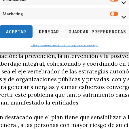
tido, las entidades han subrayado que «es un er
s personas con problemas de salud mental son la
Marketing
l origen puede ser muy diverso y cualquier perso
de las distintas etapas de su vida, puede verse b
ACEPTAR
DENEGAR
GUARDAR PREFERENCIAS
ias extremas conducentes a este tipo de conduc
Política de cookies
Privado: Política de privacidad
Aviso legal
dicado, el plan de prevención del suicidio debe
uación: la prevención, la intervención y la postve
bordaje integral, cohesionado y coordinado en 
 sea el eje vertebrador de las estrategias auton
 y de organizaciones públicas y privadas, con y
ara generar sinergias y sumar esfuerzos converg
vertir este problema que tanto sufrimiento causa
han manifestado la entidades.
 destacado que el plan tiene que sensibilizar a 
eneral, a las personas con mayor riesgo de suicid