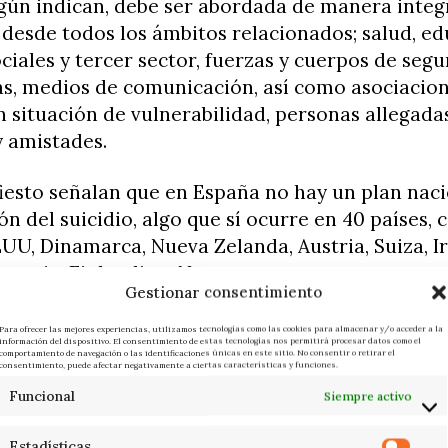
gún indican, debe ser abordada de manera integ
 desde todos los ámbitos relacionados; salud, ed
ociales y tercer sector, fuerzas y cuerpos de segu
s, medios de comunicación, así como asociacion
 situación de vulnerabilidad, personas allegadas
y amistades.
iesto señalan que en España no hay un plan nac
ón del suicidio, algo que sí ocurre en 40 países,
UU, Dinamarca, Nueva Zelanda, Austria, Suiza, Ir
emania, Finlandia o Noruega.
Gestionar consentimiento
to recuerda que el suicidio es multifactorial y q
Para ofrecer las mejores experiencias, utilizamos tecnologías como las cookies para almacenar y/o acceder a la
información del dispositivo. El consentimiento de estas tecnologías nos permitirá procesar datos como el
usa que lleve a una persona a suicidarse, sino u
comportamiento de navegación o las identificaciones únicas en este sitio. No consentir o retirar el
consentimiento, puede afectar negativamente a ciertas características y funciones.
e situaciones que provocan un profundo sufrimi
Funcional
Siempre activo
za.
Estadísticas