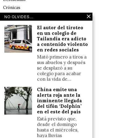
Crónicas
Noticias de deportes en España
NO OLVIDES...
Salud y Bienestar
El autor del tiroteo
Reflexiones
en un colegio de
Tailandia era adicto
a contenido violento
LINKS
en redes sociales
Mató primero a tiros a
Aviso legal
sus abuelos y después
se desplazó a su
Política de cookies (UE)
colegio para acabar
Términos y condiciones
con la vida de…
China emite una
alerta roja ante la
Llámanos
inminente llegada
del tifón ‘Dolphin’
+34633110958
en el este del país
Está previsto que,
desde el domingo
Escríbenos
hasta el miércoles,
haya lluvias
+34633110958