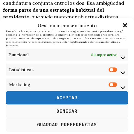
candidatura conjunta entre los dos. Esa ambigüedad
forma parte de una estrategia habitual del
presidente
, que suele mantener abiertas distintas
opciones para conservar influencia dentro del partido.
Gestionar consentimiento
Para ofrecer las mejores experiencias, utilizamos tecnologías como las cookies para almacenar y/o
acceder a la información del dispositivo. El consentimiento de estas tecnologías nos permitirá
Mientras tanto, tanto Vance como Rubio han evitado
procesar datos como el comportamiento de navegación o las identificaciones únicas en este sitio. No
consentir o retirar el consentimiento, puede afectar negativamente a ciertas características y
hablar públicamente de una futura carrera
funciones.
presidencial. De hecho, ambos han insistido en varias
Funcional
Siempre activo
ocasiones en que mantienen una buena relación y que
no existe rivalidad entre ellos, pese a los rumores
Estadísticas
constantes en Washington.
Por ahora, el escenario de 2028 sigue abierto, pero las
Marketing
palabras de Trump han servido para colocar
oficialmente a ambos nombres en el centro de la
ACEPTAR
conversación política estadounidense.
DENEGAR
F. I.
ÚLTIMAS NOTICIAS
GUARDAR PREFERENCIAS