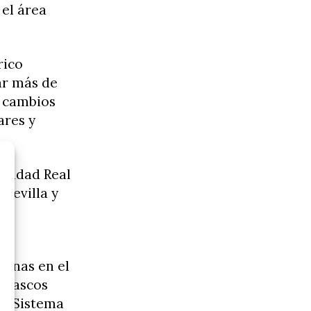
 el área
rico
ar más de
s cambios
ares y
Ciudad Real
Sevilla y
s
iznas en el
hubascos
el Sistema