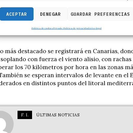
s Pirineos.
ACEPTAR
DENEGAR
GUARDAR PREFERENCIAS
ambién prevé bancos de niebla durante las prim
puntos del norte y este peninsular, además del á
Política de cookies
Privado: Política de privacidad
Aviso legal
o más destacado se registrará en Canarias, don
soplando con fuerza el viento alisio, con rachas
erar los 70 kilómetros por hora en las zonas m
También se esperan intervalos de levante en el 
erados en distintos puntos del litoral mediterr
F. I.
ÚLTIMAS NOTICIAS