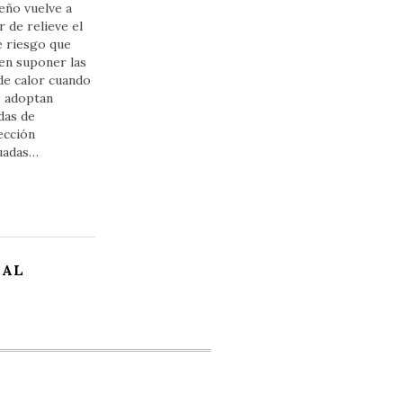
eño vuelve a
 de relieve el
e riesgo que
en suponer las
de calor cuando
e adoptan
das de
ección
uadas…
EAL