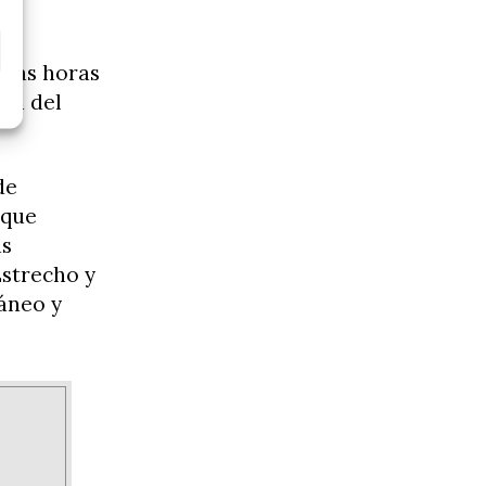
eras horas
rea del
de
 que
ás
Estrecho y
áneo y