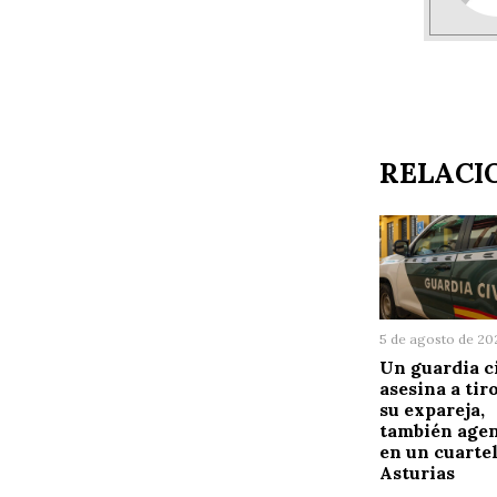
RELACI
5 de agosto de 20
Un guardia c
asesina a tir
su expareja,
también agen
en un cuartel
Asturias