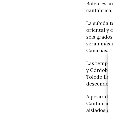
Baleares, a
cantábrica,
La subida t
oriental y
seis grados
serán más m
Canarias.
Las temper
y Córdoba, 
Toledo lleg
descenderán
A pesar del
Cantábrico 
aislados en