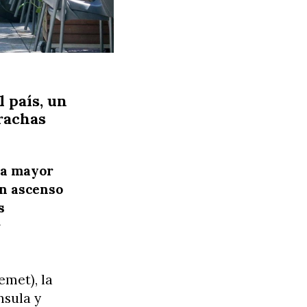
 país, un
 rachas
la mayor
un ascenso
s
r
emet), la
nsula y