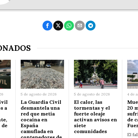
ONADOS
26
5 de agosto de 2026
5 de agosto de 2026
4 de 
ivil
La Guardia Civil
El calor, las
Muer
os a
desmantela una
tormentas y el
20 m
red que metía
fuerte oleaje
sufr
te,
cocaína en
activan avisos en
de c
 de
España
siete
Fue
camuflada en
comunidades
El fa
contenedores de