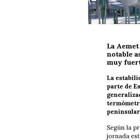
La Aemet 
notable a
muy fuert
La estabil
parte de E
generaliza
termómetro
peninsular
Según la pr
jornada est