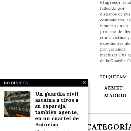
El agresor, tam
fallecido por
disparos de sus
compañeros, es
inmerso en un
proceso de div
con la víctima y
expedientes abi
por violencia
machista Una a
de la Guardia Ci
ETIQUETAS:
NO OLVIDES...
AEMET
Un guardia civil
MADRID
asesina a tiros a
su expareja,
también agente,
en un cuartel de
Asturias
NOSOTROS
CATEGORÍ