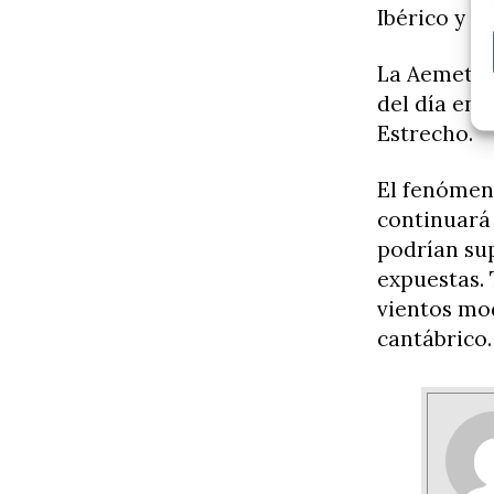
Ibérico y lo
La Aemet t
del día en 
Estrecho.
El fenómen
continuará 
podrían sup
expuestas. 
vientos mod
cantábrico.