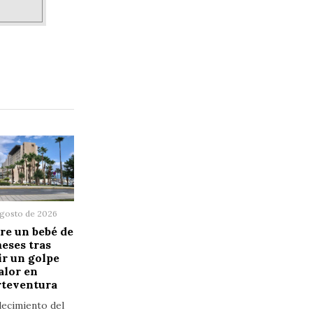
agosto de 2026
e un bebé de
eses tras
ir un golpe
alor en
rteventura
llecimiento del