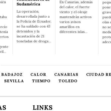
bién
En Canarias, además
pequ
Sudamérica
del calor, el fuerte
poner
La operación,
viento y el oleaje
grav
desarrollada junto a
taba
mantendrán activos
pued
la Policía de Ecuador,
varios avisos
olas 
se ha saldado con 43
orcio
amarillos en
no s
detenidos y la
 tenía
diferentes islas…
medi
incautación de 21
ertos
prot
toneladas de droga…
adec
gente
vil…
BADAJOZ
CALOR
CANARIAS
CIUDAD R
SEVILLA
TIEMPO
TOLEDO
AS
LINKS