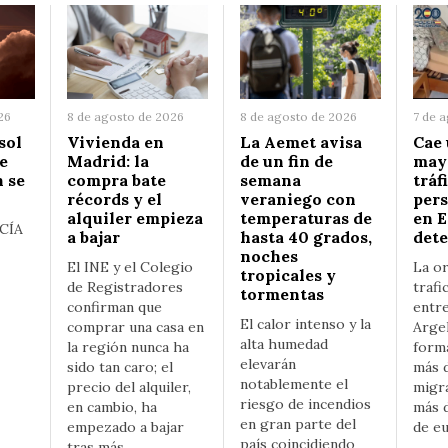
26
8 de agosto de 2026
8 de agosto de 2026
7 de 
sol
Vivienda en
La Aemet avisa
Cae 
e
Madrid: la
de un fin de
mayo
n se
compra bate
semana
tráf
récords y el
veraniego con
pers
alquiler empieza
temperaturas de
en E
CÍA
a bajar
hasta 40 grados,
det
noches
El INE y el Colegio
La o
tropicales y
de Registradores
trafi
tormentas
confirman que
entr
El calor intenso y la
comprar una casa en
Argel
alta humedad
la región nunca ha
forma
elevarán
sido tan caro; el
más 
notablemente el
precio del alquiler,
migr
riesgo de incendios
en cambio, ha
más d
en gran parte del
empezado a bajar
de e
país coincidiendo
tras más…