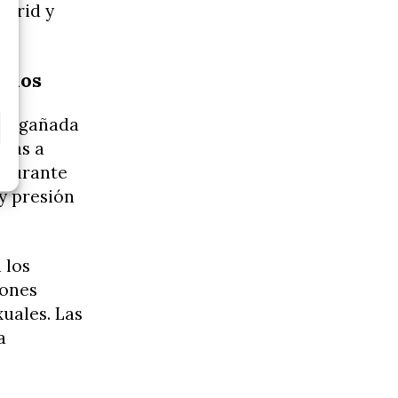
adrid y
tinos
o engañada
adas a
 durante
 y presión
 los
iones
uales. Las
a