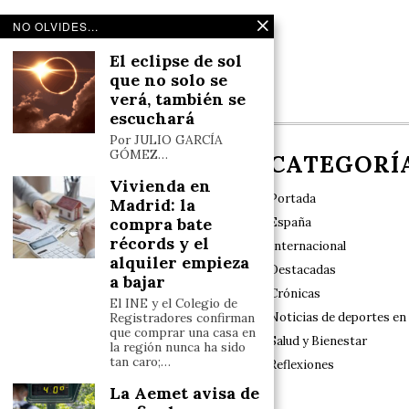
NO OLVIDES...
El eclipse de sol
que no solo se
verá, también se
escuchará
Por JULIO GARCÍA
GÓMEZ…
NOSOTROS
CATEGORÍ
Vivienda en
Portada
Madrid: la
compra bate
España
récords y el
Internacional
alquiler empieza
Destacadas
Nuestro sello de identidad es el rigor y las
a bajar
exclusivas, con especial respeto a la
Crónicas
El INE y el Colegio de
diversidad y a los valores tradicionales en el
Noticias de deportes en
Registradores confirman
marco del Estado de Derecho constitucional
que comprar una casa en
Salud y Bienestar
la región nunca ha sido
tan caro;…
Reflexiones
La Aemet avisa de