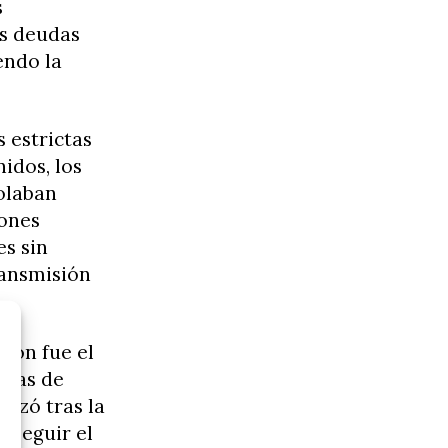
s
as deudas
endo la
 estrictas
idos, los
olaban
iones
es sin
ransmisión
ión fue el
adas de
enzó tras la
 seguir el