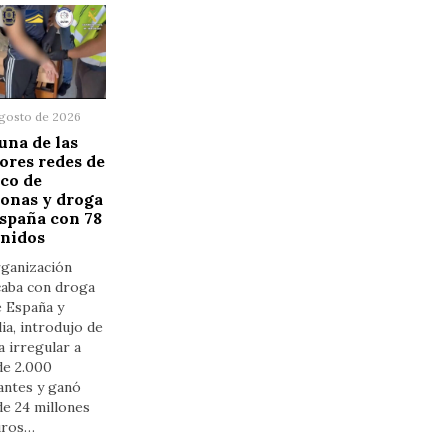
agosto de 2026
una de las
res redes de
ico de
onas y droga
spaña con 78
enidos
rganización
caba con droga
e España y
ia, introdujo de
 irregular a
de 2.000
antes y ganó
e 24 millones
uros…