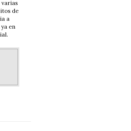
 varias
itos de
ia a
 ya en
al.