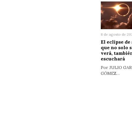
8 de agosto de 20
El eclipse de 
que no solo s
verá, tambié
escuchará
Por JULIO GAR
GÓMEZ…