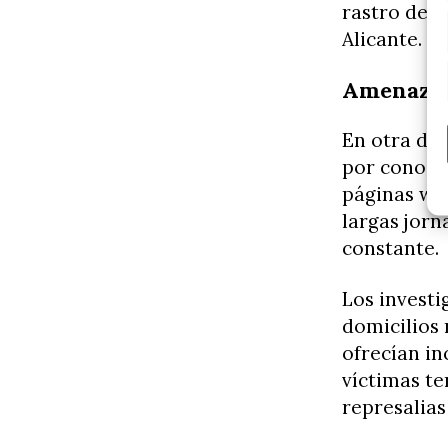
rastro de l
Alicante.
Amenazas,
En otra de
por conocid
páginas web
largas jorn
constante.
Los investi
domicilios 
ofrecían in
víctimas t
represalias