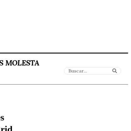
ES MOLESTA
es
drid