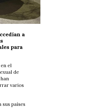
accedían a
as
ales para
en el
sexual de
 han
rrar varios
n sus países