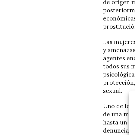
de origen m
posteriorm
económicas
prostituci
Las mujeres
y amenazas 
agentes en
todos sus m
psicológica
protección
sexual.
Uno de los 
de una men
hasta un ce
denuncia de