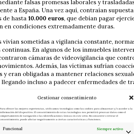
ediante falsas promesas laborales y trasladada
ente a España. Una vez aquí, contraían supuest
 de hasta
10.000 euros
, que debían pagar ejerci
ón en condiciones extremadamente duras.
 vivían sometidas a vigilancia constante, normas
continuas. En algunos de los inmuebles interven
contraron cámaras de videovigilancia que contr
ovimientos. Además, las víctimas sufrían coacc
s y eran obligadas a mantener relaciones sexual
, llegando incluso a padecer enfermedades de t
Gestionar consentimiento
casos más graves descubiertos durante la operac
Para ofrecer las mejores experiencias, utilizamos tecnologías como las cookies para almacenar y/o acceder a la
or de tan solo
15 años
, que llegó a atender llam
información del dispositivo. El consentimiento de estas tecnologías nos permitirá procesar datos como el
comportamiento de navegación o las identificaciones únicas en este sitio. No consentir o retirar el
consentimiento, puede afectar negativamente a ciertas características y funciones.
ntenar de clientes diarios. La investigación com
Funcional
 una víctima en octubre de 2025, lo que permitió
Siempre activo