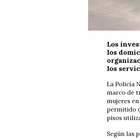
Los inves
los domic
organizac
los servi
La Policía 
marco de tr
mujeres en 
permitido 
pisos utili
Según las p