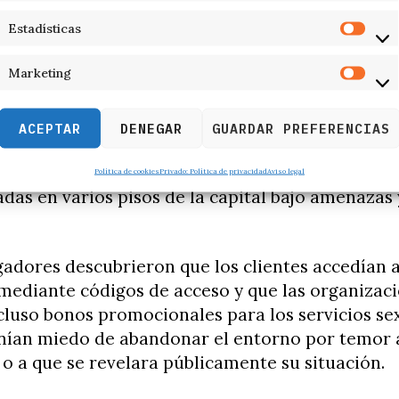
a organización y localizar varios domicilios en M
Estadísticas
Marketing
 control y explotación en pisos clandes
 las operaciones, una mujer denunció haber sid
ACEPTAR
DENEGAR
GUARDAR PREFERENCIAS
os que la llevaron a contactar con redes vincul
 de contenido erótico. Según explicó, trabajaba
Política de cookies
Privado: Política de privacidad
Aviso legal
adas en varios pisos de la capital bajo amenazas
gadores descubrieron que los clientes accedían a
mediante códigos de acceso y que las organizac
cluso bonos promocionales para los servicios sex
enían miedo de abandonar el entorno por temor 
 o a que se revelara públicamente su situación.