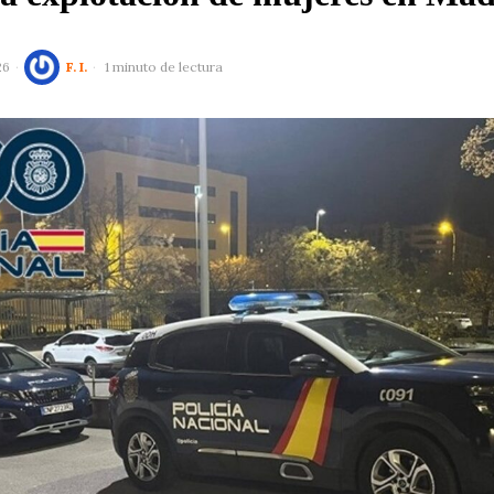
26
F. I.
1 minuto de lectura