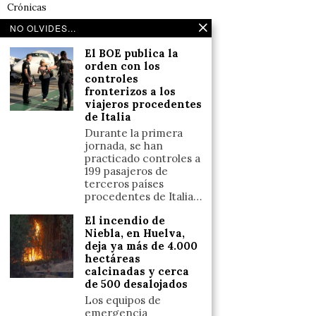
Crónicas
Noticias de deportes en España
NO OLVIDES...
Salud y Bienestar
El BOE publica la
Reflexiones
orden con los
controles
fronterizos a los
LINKS
viajeros procedentes
de Italia
Aviso legal
Durante la primera
jornada, se han
Política de cookies (UE)
practicado controles a
Términos y condiciones
199 pasajeros de
terceros países
procedentes de Italia…
Llámanos
El incendio de
Niebla, en Huelva,
+34633110958
deja ya más de 4.000
hectáreas
calcinadas y cerca
de 500 desalojados
Escríbenos
Los equipos de
+34633110958
emergencia