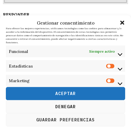
RESPONDER
Gestionar consentimiento
Para ofrecer las mejores experiencias, utilizamos tecnologías como las cookies para almacenar y/o
acceder a la información del dispositivo. El consentimiento de estas tecnologías nos permitirá
procesar datos como el comportamiento de navegación o las identificaciones únicas en este sitio. No
consentir o retirar el consentimiento, puede afectar negativamente a ciertas características y
funciones.
Funcional
Siempre activo
Estadísticas
Marketing
ACEPTAR
DENEGAR
GUARDAR PREFERENCIAS