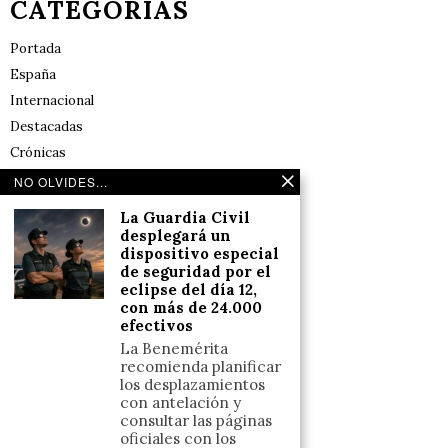
CATEGORÍAS
Portada
España
Internacional
Destacadas
Crónicas
Noticias de deportes en España
NO OLVIDES...
Salud y Bienestar
La Guardia Civil
Reflexiones
desplegará un
dispositivo especial
de seguridad por el
LINKS
eclipse del día 12,
con más de 24.000
efectivos
Aviso legal
La Benemérita
Política de cookies (UE)
recomienda planificar
Términos y condiciones
los desplazamientos
con antelación y
consultar las páginas
oficiales con los