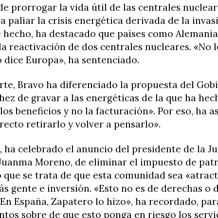
de prorrogar la vida útil de las centrales nucle
 paliar la crisis energética derivada de la invas
e hecho, ha destacado que países como Alemani
a reactivación de dos centrales nucleares. «No 
o dice Europa», ha sentenciado.
rte, Bravo ha diferenciado la propuesta del Gob
ez de gravar a las energéticas de la que ha hec
los beneficios y no la facturación». Por eso, ha 
recto retirarlo y volver a pensarlo».
 ha celebrado el anuncio del presidente de la J
 Juanma Moreno, de eliminar el impuesto de pat
 que se trata de que esta comunidad sea «atract
s gente e inversión. «Esto no es de derechas o 
 En España, Zapatero lo hizo», ha recordado, pa
tos sobre de que esto ponga en riesgo los servi