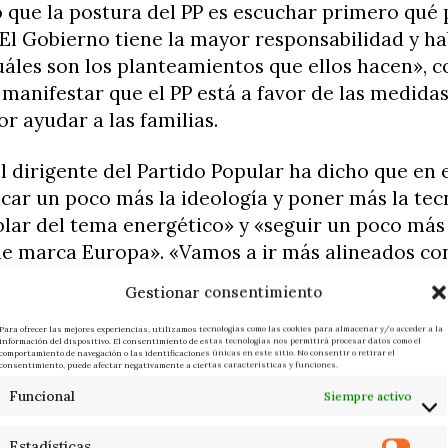
 que la postura del PP es escuchar primero qué
«El Gobierno tiene la mayor responsabilidad y h
áles son los planteamientos que ellos hacen», c
 manifestar que el PP está a favor de las medida
r ayudar a las familias.
l dirigente del Partido Popular ha dicho que en
car un poco más la ideología y poner más la tecn
lar del tema energético» y «seguir un poco más
ue marca Europa». «Vamos a ir más alineados co
, no improvisemos», ha apostillado.
Gestionar consentimiento
sistido en que Gobierno y PP deben llegar a acu
Para ofrecer las mejores experiencias, utilizamos tecnologías como las cookies para almacenar y/o acceder a la
información del dispositivo. El consentimiento de estas tecnologías nos permitirá procesar datos como el
energía porque son proyectos de «10, 15 o 20 año
comportamiento de navegación o las identificaciones únicas en este sitio. No consentir o retirar el
consentimiento, puede afectar negativamente a ciertas características y funciones.
hay que mirar el corto, pero sobre todo el medio
Funcional
Siempre activo
Estadísticas