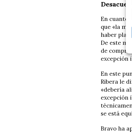
Desacuerd
En cuanto a
que «la me
haber plan
De este mo
de compra c
excepción i
En este pun
Ribera le d
«debería al
excepción i
técnicament
se está equ
Bravo ha a