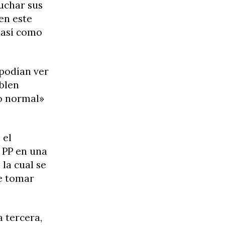
cuchar sus
en este
 así como
 podían ver
ablen
lo normal»
 el
l PP en una
 la cual se
e tomar
a tercera,