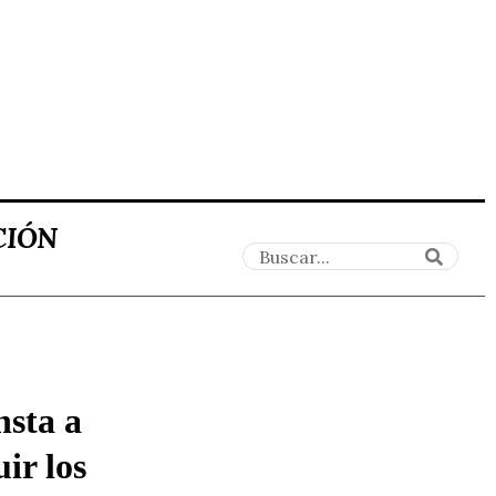
CIÓN
nsta a
uir los