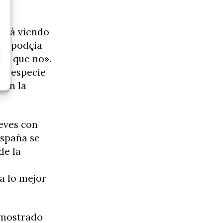
está viendo
pa podçia
ho que no».
na especie
con la
eves con
España se
de la
a lo mejor
 mostrado