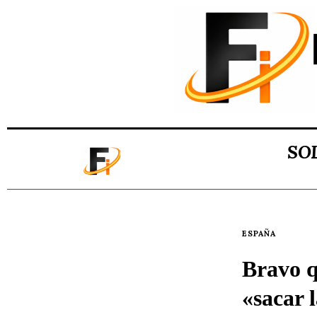
SO
ESPAÑA
Bravo q
«sacar l