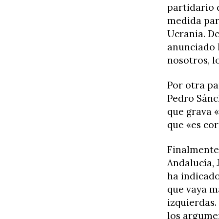
partidario 
medida para
Ucrania. D
anunciado l
nosotros, l
Por otra pa
Pedro Sánch
que grava «
que «es cor
Finalmente,
Andalucía,
ha indicado
que vaya má
izquierdas.
los argumen