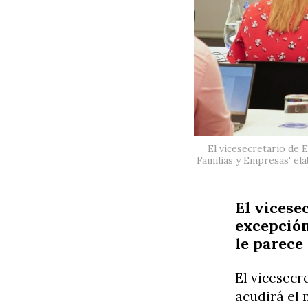
El vicesecretario de 
Familias y Empresas' ela
El vicese
excepción
le parece
El vicesecr
acudirá el 