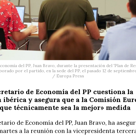
Economía del PP, Juan Bravo, durante la presentación del 'Plan de R
borado por el partido, en la sede del PP, el pasado 12 de septiemb
/ Europa Press
cretario de Economía del PP cuestiona la
 ibérica y asegura que a la Comisión Eu
 que técnicamente sea la mejor» medida
etario de Economía del PP, Juan Bravo, ha asegu
martes a la reunión con la vicepresidenta tercer