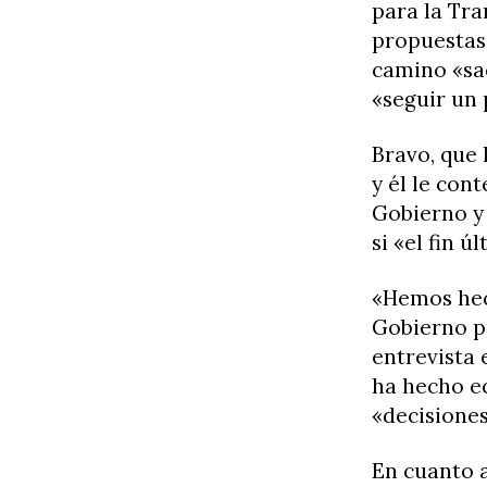
para la Tra
propuestas 
camino «sac
«seguir un 
Bravo, que 
y él le con
Gobierno y 
si «el fin 
«Hemos hech
Gobierno pu
entrevista 
ha hecho e
«decisiones
En cuanto a