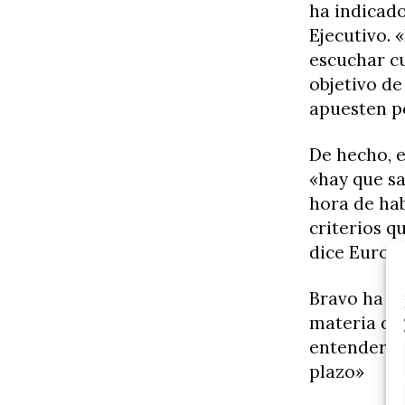
ha indicado
Ejecutivo. 
escuchar cu
objetivo de
apuesten po
De hecho, e
«hay que sa
hora de hab
criterios q
dice Europa
Bravo ha in
materia de 
entender, «
plazo»