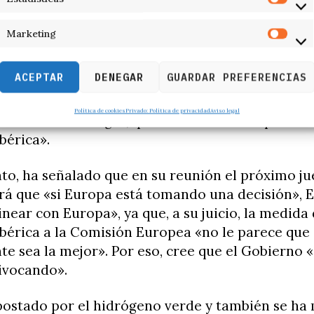
o con la excepción ibérica
Marketing
 la excepción ibérica, Bravo ha indicado que se 
dida no era la correcta» y ha agregado que Euro
ACEPTAR
DENEGAR
GUARDAR PREFERENCIAS
tedo esta medida para toda Europa pero «ha dic
do, ha señalado que lo que está planteando es u
Política de cookies
Privado: Política de privacidad
Aviso legal
entralizada de gas, que no tiene «nada que ver 
bérica».
to, ha señalado que en su reunión el próximo ju
irá que «si Europa está tomando una decisión», 
inear con Europa», ya que, a su juicio, la medida 
bérica a la Comisión Europea «no le parece que
e sea la mejor». Por eso, cree que el Gobierno «
ivocando».
postado por el hidrógeno verde y también se ha