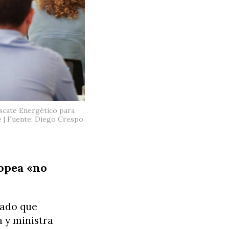
escate Energético para
re | Fuente: Diego Crespo
ropea «no
rado que
a y ministra