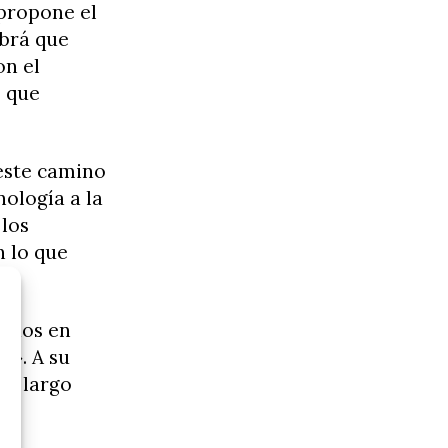
 propone el
abrá que
on el
s que
 este camino
ología a la
 los
n lo que
erdos en
s». A su
 y largo