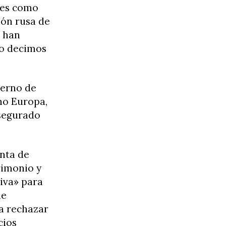
ares como
ión rusa de
a han
lo decimos
ierno de
ho Europa,
asegurado
unta de
rimonio y
iva» para
de
ra rechazar
cios