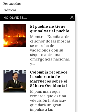
Destacadas
Crónicas
Noticias de deportes en España
NO OLVIDES...
Salud y Bienestar
El pueblo no tiene
Reflexiones
que salvar al pueblo
Mientras España arde,
LINKS
el señor de las moscas
se marcha de
vacaciones con su
Aviso legal
séquito ante una
emergencia nacional,
Política de cookies (UE)
y…
Términos y condiciones
Colombia reconoce
la soberanía de
Marruecos sobre el
Llámanos
Sáhara Occidental
+34633110958
El país marroquí
remarca que es una
«decisión histórica»
que dará un gran
Escríbenos
impulso a las