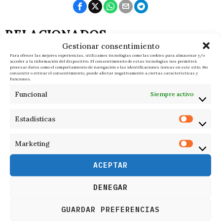
RELACIONADOS
Gestionar consentimiento
Para ofrecer las mejores experiencias, utilizamos tecnologías como las cookies para almacenar y/o
acceder a la información del dispositivo. El consentimiento de estas tecnologías nos permitirá
procesar datos como el comportamiento de navegación o las identificaciones únicas en este sitio. No
consentir o retirar el consentimiento, puede afectar negativamente a ciertas características y
funciones.
Funcional
Siempre activo
Estadísticas
Marketing
ACEPTAR
DENEGAR
8 de agosto de 2026
GUARDAR PREFERENCIAS
El pueblo no tiene que salvar al pueblo