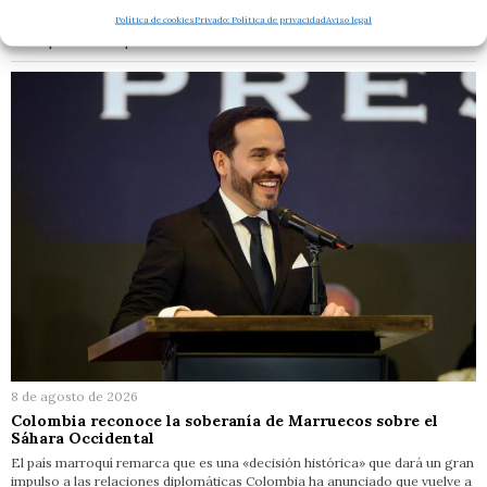
Mientras España arde, el señor de las moscas se marcha de vacaciones
Política de cookies
Privado: Política de privacidad
Aviso legal
con su séquito ante una emergencia nacional, y le da igual El pueblo no
tiene que salvar al pueblo. Para…
8 de agosto de 2026
Colombia reconoce la soberanía de Marruecos sobre el
Sáhara Occidental
El país marroquí remarca que es una «decisión histórica» que dará un gran
impulso a las relaciones diplomáticas Colombia ha anunciado que vuelve a