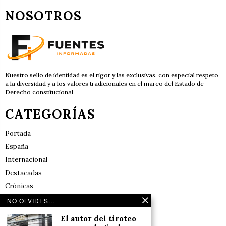
NOSOTROS
Nuestro sello de identidad es el rigor y las exclusivas, con especial respeto
a la diversidad y a los valores tradicionales en el marco del Estado de
Derecho constitucional
CATEGORÍAS
Portada
España
Internacional
Destacadas
Crónicas
Noticias de deportes en España
NO OLVIDES...
Salud y Bienestar
El autor del tiroteo
Reflexiones