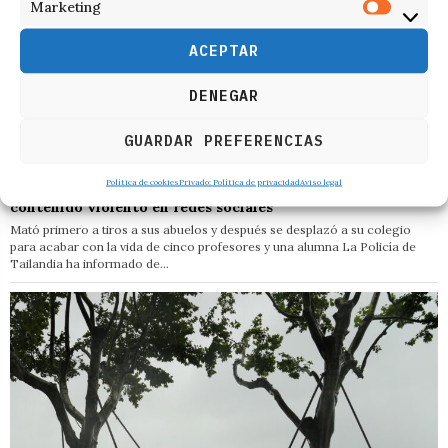
Marketing
ACEPTAR
DENEGAR
GUARDAR PREFERENCIAS
9 de agosto de 2026
Política de cookies
Privado: Política de privacidad
Aviso legal
El autor del tiroteo en un colegio de Tailandia era adicto a
contenido violento en redes sociales
Mató primero a tiros a sus abuelos y después se desplazó a su colegio
para acabar con la vida de cinco profesores y una alumna La Policía de
Tailandia ha informado de…