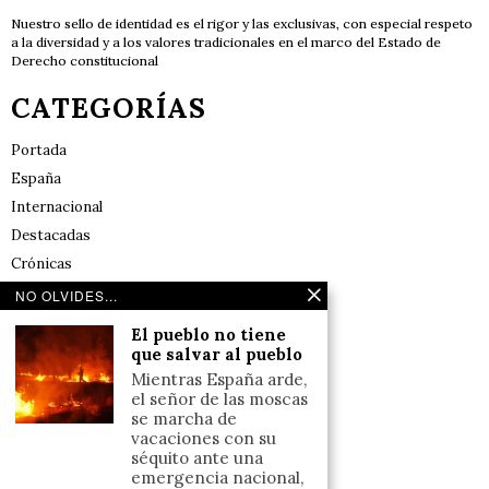
Nuestro sello de identidad es el rigor y las exclusivas, con especial respeto
a la diversidad y a los valores tradicionales en el marco del Estado de
Derecho constitucional
CATEGORÍAS
Portada
España
Internacional
Destacadas
Crónicas
Noticias de deportes en España
NO OLVIDES...
Salud y Bienestar
El pueblo no tiene
Reflexiones
que salvar al pueblo
Mientras España arde,
LINKS
el señor de las moscas
se marcha de
vacaciones con su
Aviso legal
séquito ante una
emergencia nacional,
Política de cookies (UE)