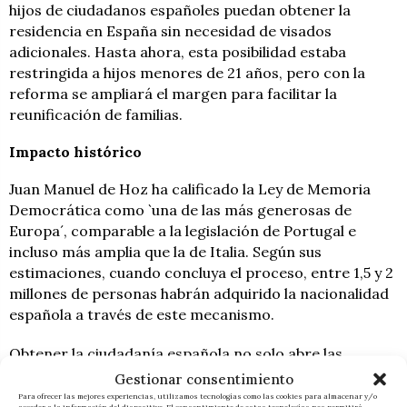
hijos de ciudadanos españoles puedan obtener la
residencia en España sin necesidad de visados
adicionales. Hasta ahora, esta posibilidad estaba
restringida a hijos menores de 21 años, pero con la
reforma se ampliará el margen para facilitar la
reunificación de familias.
Impacto histórico
Juan Manuel de Hoz ha calificado la Ley de Memoria
Democrática como `una de las más generosas de
Europa´, comparable a la legislación de Portugal e
incluso más amplia que la de Italia. Según sus
estimaciones, cuando concluya el proceso, entre 1,5 y 2
millones de personas habrán adquirido la nacionalidad
española a través de este mecanismo.
Obtener la ciudadanía española no solo abre las
puertas a residir y trabajar en España sin necesidad de
Gestionar consentimiento
permisos especiales, sino que también permite el
Para ofrecer las mejores experiencias, utilizamos tecnologías como las cookies para almacenar y/o
acceder a la información del dispositivo. El consentimiento de estas tecnologías nos permitirá